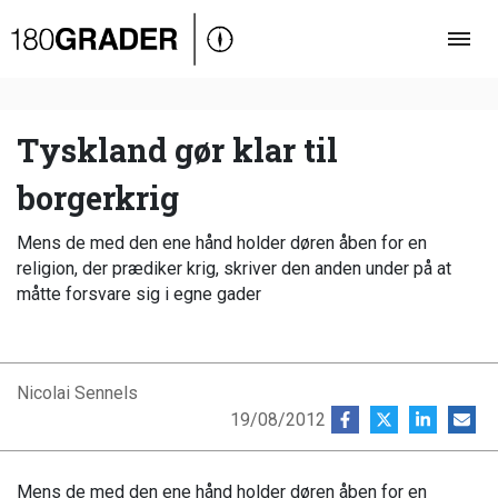
Oversigt
Indland
Udland
Tyskland gør klar til
Debat
borgerkrig
Video
Mens de med den ene hånd holder døren åben for en
Podcast
religion, der prædiker krig, skriver den anden under på at
måtte forsvare sig i egne gader
Nicolai Sennels
19/08/2012
Mens de med den ene hånd holder døren åben for en