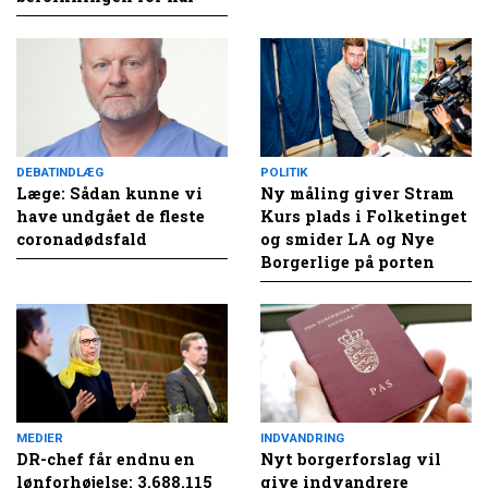
DEBATINDLÆG
POLITIK
Læge: Sådan kunne vi
Ny måling giver Stram
have undgået de fleste
Kurs plads i Folketinget
coronadødsfald
og smider LA og Nye
Borgerlige på porten
MEDIER
INDVANDRING
DR-chef får endnu en
Nyt borgerforslag vil
lønforhøjelse: 3.688.115
give indvandrere