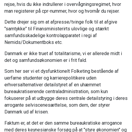
rejse, hvis du ikke indrullerer i overvågningsregimet, hvor
man registerer på cpr-nummer, hvor og hvornår du rejser.
Dette drejer sig om at afpresse/tvinge folk til at afgive
"samtykke" til Finansministerirts ulovlige og stærkt
samfundsskadelige kontrolapparatet i regi af
Nemids/Dokumentboks etc.
Danmark er ikke truet af totalitarisme, vi er allerede midt i
det og samfundsøkonomien er i frit fald.
Som her ser vi et dysfunktionelt Folketing bestående af
uerfarne studenter og karrierepolitikere uden
erhversalternativer detailstyret af en uhæmmet
bureaukratiserende centraladministration, som kun
fokuserer på at udbygge deres centrale detailstyring i deres
arrogante selviscenesættelse, som dem, der styrer
Danmark ud af krisen.
Faktum er, at det er den samme bureaukratiske arrogance
med deres keynesianske forsøg på at "styre økonomien" og