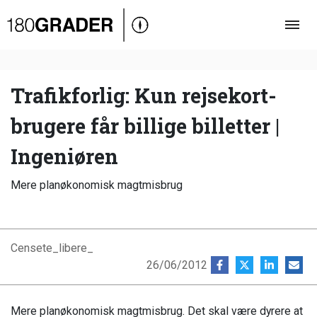
Oversigt
Indland
Udland
Trafikforlig: Kun rejsekort-
Debat
brugere får billige billetter |
Video
Ingeniøren
Podcast
Mere planøkonomisk magtmisbrug
Censete_libere_
26/06/2012
Mere planøkonomisk magtmisbrug. Det skal være dyrere at