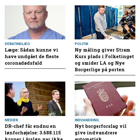
DEBATINDLÆG
POLITIK
Læge: Sådan kunne vi
Ny måling giver Stram
have undgået de fleste
Kurs plads i Folketinget
coronadødsfald
og smider LA og Nye
Borgerlige på porten
MEDIER
INDVANDRING
DR-chef får endnu en
Nyt borgerforslag vil
lønforhøjelse: 3.688.115
give indvandrere
kroner i årsløn var ikke
automatisk