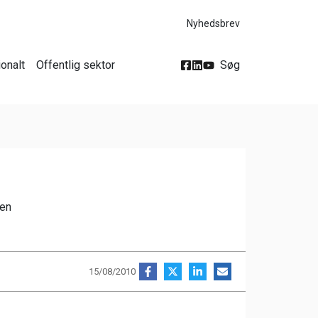
Nyhedsbrev
ionalt
Offentlig sektor
Søg
men
15/08/2010