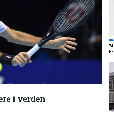
KR
Me
be
ere i verden