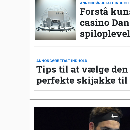
ANNONCØRBETALT INDHOL
Forstå kun
casino Da
spilopleve
ANNONCØRBETALT INDHOLD
Tips til at vælge den
perfekte skijakke til