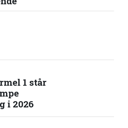
ende
rmel 1 står
æmpe
 i 2026