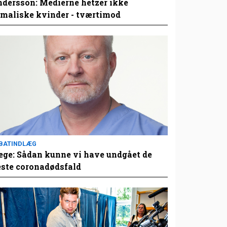
dersson: Medierne hetzer ikke
maliske kvinder - tværtimod
BATINDLÆG
ge: Sådan kunne vi have undgået de
este coronadødsfald