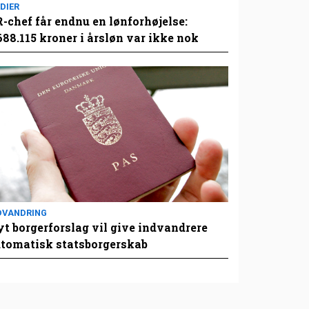
DIER
-chef får endnu en lønforhøjelse:
688.115 kroner i årsløn var ikke nok
DVANDRING
t borgerforslag vil give indvandrere
tomatisk statsborgerskab