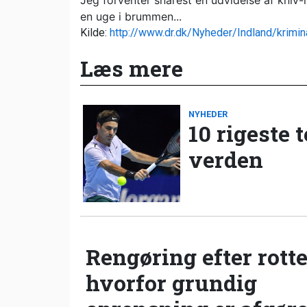
Jeg forventer snarest en udvidelse af kniv-l
en uge i brummen...
Kilde:
http://www.dr.dk/Nyheder/Indland/krimi
Læs mere
NYHEDER
10 rigeste 
verden
Rengøring efter rotte
hvorfor grundig