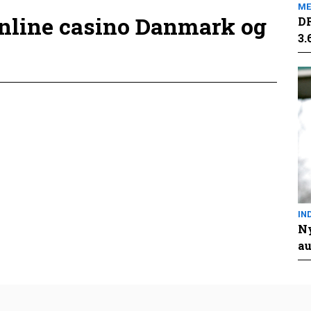
ME
online casino Danmark og
DR
3.
IN
Ny
au