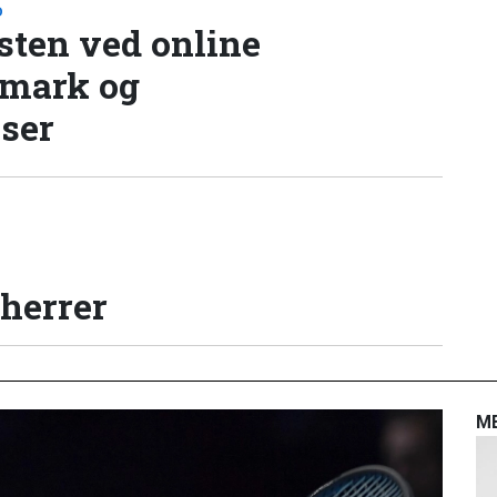
D
sten ved online
nmark og
lser
 herrer
M