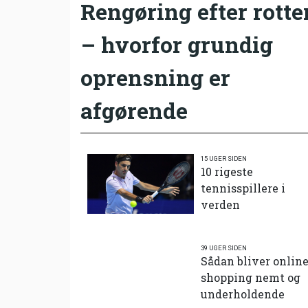
Rengøring efter rotte
– hvorfor grundig
oprensning er
afgørende
15 UGER SIDEN
10 rigeste
tennisspillere i
verden
39 UGER SIDEN
Sådan bliver onlin
shopping nemt og
underholdende