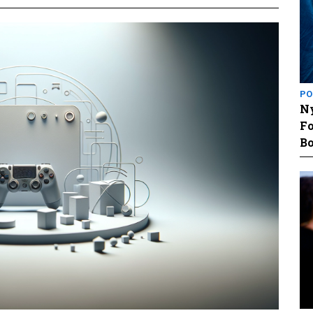
PO
Ny
Fo
Bo