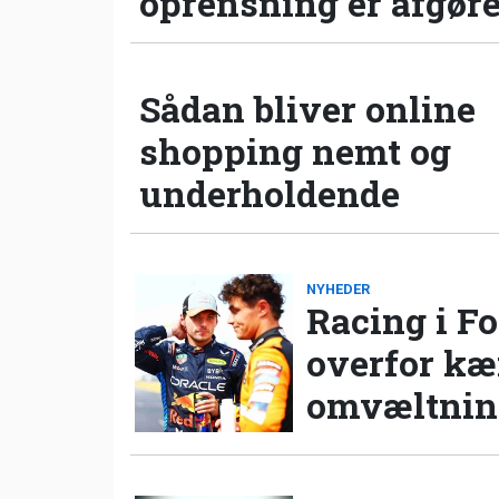
oprensning er afgør
Sådan bliver online
shopping nemt og
underholdende
NYHEDER
Racing i Fo
overfor k
omvæltning