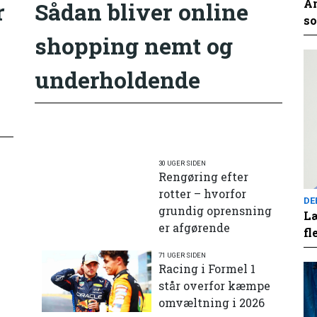
An
r
Sådan bliver online
so
shopping nemt og
underholdende
30 UGER SIDEN
Rengøring efter
rotter – hvorfor
DE
grundig oprensning
Læ
er afgørende
fl
71 UGER SIDEN
e
Racing i Formel 1
står overfor kæmpe
omvæltning i 2026