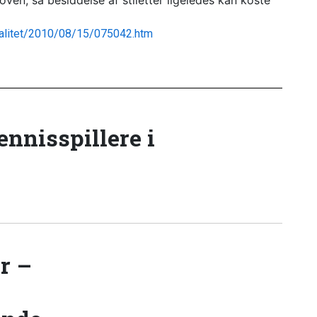
oven, så besiddelse af stiletter ligeledes kan koste
nalitet/2010/08/15/075042.htm
tennisspillere i
r –