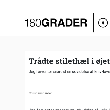
Oversigt
Indland
Udland
Debat
Video
Trådte stilethæl i øje
Podcast
Jeg forventer snarest en udvidelse af kniv-love
Christiansharder