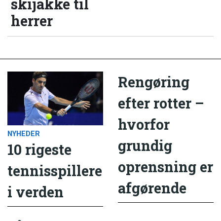
skijakke til
herrer
Rengøring
efter rotter –
hvorfor
NYHEDER
grundig
10 rigeste
oprensning er
tennisspillere
afgørende
i verden