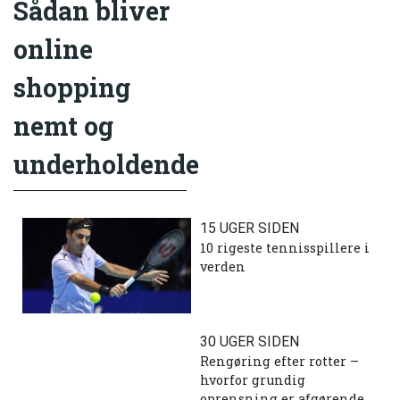
Sådan bliver
online
shopping
nemt og
underholdende
15 UGER SIDEN
10 rigeste tennisspillere i
verden
30 UGER SIDEN
Rengøring efter rotter –
hvorfor grundig
oprensning er afgørende