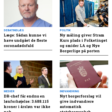
DEBATINDLÆG
POLITIK
Læge: Sådan kunne vi
Ny måling giver Stram
have undgået de fleste
Kurs plads i Folketinget
coronadødsfald
og smider LA og Nye
Borgerlige på porten
MEDIER
INDVANDRING
DR-chef får endnu en
Nyt borgerforslag vil
lønforhøjelse: 3.688.115
give indvandrere
kroner i årsløn var ikke
automatisk
nok
statsborgerskab