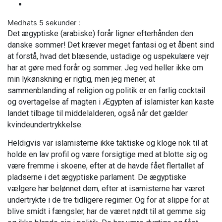
Medhats 5 sekunder :
Det ægyptiske (arabiske) forår ligner efterhånden den
danske sommer! Det kræver meget fantasi og et åbent sind
at forstå, hvad det blæsende, ustadige og uspekulære vejr
har at gøre med forår og sommer. Jeg ved heller ikke om
min lykønskning er rigtig, men jeg mener, at
sammenblanding af religion og politik er en farlig cocktail
og overtagelse af magten i Ægypten af islamister kan kaste
landet tilbage til middelalderen, også når det gælder
kvindeundertrykkelse.
Heldigvis var islamisterne ikke taktiske og kloge nok til at
holde en lav profil og være forsigtige med at blotte sig og
være fremme i skoene, efter at de havde fået flertallet af
pladserne i det ægyptiske parlament. De ægyptiske
vælgere har belønnet dem, efter at isamisterne har været
undertrykte i de tre tidligere regimer. Og for at slippe for at
blive smidt i fængsler, har de været nødt til at gemme sig