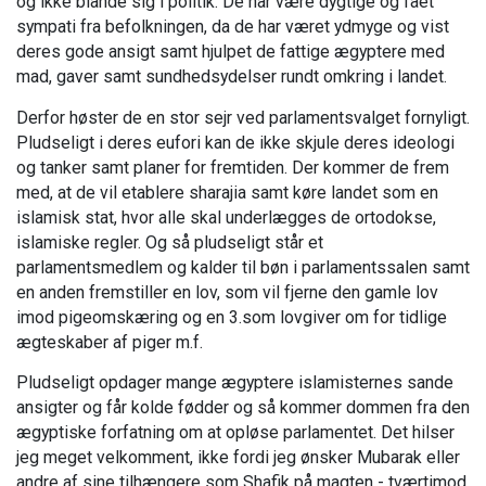
og ikke blande sig i politik. De har være dygtige og fået
sympati fra befolkningen, da de har været ydmyge og vist
deres gode ansigt samt hjulpet de fattige ægyptere med
mad, gaver samt sundhedsydelser rundt omkring i landet.
Derfor høster de en stor sejr ved parlamentsvalget fornyligt.
Pludseligt i deres eufori kan de ikke skjule deres ideologi
og tanker samt planer for fremtiden. Der kommer de frem
med, at de vil etablere sharajia samt køre landet som en
islamisk stat, hvor alle skal underlægges de ortodokse,
islamiske regler. Og så pludseligt står et
parlamentsmedlem og kalder til bøn i parlamentssalen samt
en anden fremstiller en lov, som vil fjerne den gamle lov
imod pigeomskæring og en 3.som lovgiver om for tidlige
ægteskaber af piger m.f.
Pludseligt opdager mange ægyptere islamisternes sande
ansigter og får kolde fødder og så kommer dommen fra den
ægyptiske forfatning om at opløse parlamentet. Det hilser
jeg meget velkomment, ikke fordi jeg ønsker Mubarak eller
andre af sine tilhængere som Shafik på magten - tværtimod.