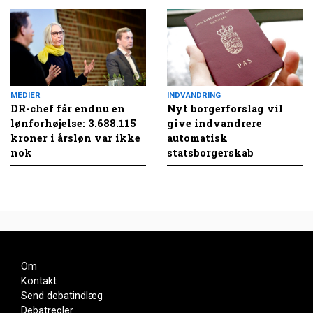
MEDIER
INDVANDRING
DR-chef får endnu en
Nyt borgerforslag vil
lønforhøjelse: 3.688.115
give indvandrere
kroner i årsløn var ikke
automatisk
nok
statsborgerskab
Om
Kontakt
Send debatindlæg
Debatregler