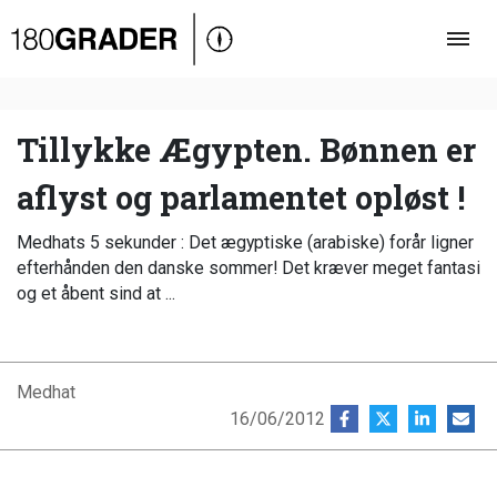
Oversigt
Indland
Udland
Tillykke Ægypten. Bønnen er
Debat
aflyst og parlamentet opløst !
Video
Medhats 5 sekunder : Det ægyptiske (arabiske) forår ligner
Podcast
efterhånden den danske sommer! Det kræver meget fantasi
og et åbent sind at ...
Medhat
16/06/2012