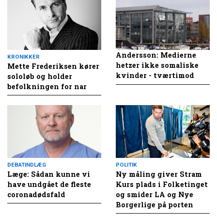
Andersson: Medierne
KRONIKKER
hetzer ikke somaliske
Mette Frederiksen kører
kvinder - tværtimod
sololøb og holder
befolkningen for nar
DEBATINDLÆG
POLITIK
Læge: Sådan kunne vi
Ny måling giver Stram
have undgået de fleste
Kurs plads i Folketinget
coronadødsfald
og smider LA og Nye
Borgerlige på porten