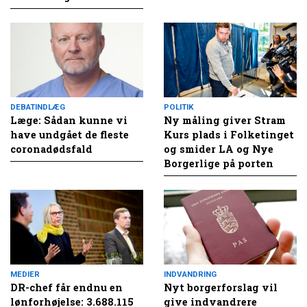
DEBATINDLÆG
POLITIK
Læge: Sådan kunne vi
Ny måling giver Stram
have undgået de fleste
Kurs plads i Folketinget
coronadødsfald
og smider LA og Nye
Borgerlige på porten
MEDIER
INDVANDRING
DR-chef får endnu en
Nyt borgerforslag vil
lønforhøjelse: 3.688.115
give indvandrere