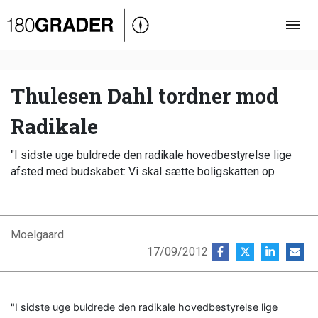
Oversigt
Indland
Udland
Thulesen Dahl tordner mod
Debat
Radikale
Video
"I sidste uge buldrede den radikale hovedbestyrelse lige
Podcast
afsted med budskabet: Vi skal sætte boligskatten op
Moelgaard
17/09/2012
"I sidste uge buldrede den radikale hovedbestyrelse lige