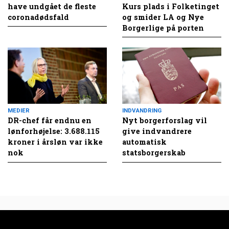
have undgået de fleste
Kurs plads i Folketinget
coronadødsfald
og smider LA og Nye
Borgerlige på porten
MEDIER
INDVANDRING
DR-chef får endnu en
Nyt borgerforslag vil
lønforhøjelse: 3.688.115
give indvandrere
kroner i årsløn var ikke
automatisk
nok
statsborgerskab