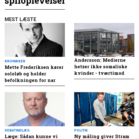
spiloplevelser
MEST LÆSTE
Andersson: Medierne
KRONIKKER
hetzer ikke somaliske
Mette Frederiksen kører
kvinder - tværtimod
sololøb og holder
befolkningen for nar
DEBATINDLÆG
POLITIK
Læge: Sådan kunne vi
Ny måling giver Stram