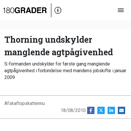
Oversigt
Indland
Udland
Thorning undskylder
Debat
manglende agtpågivenhed
Video
S-formanden undskylder for første gang manglende
Podcast
agtpågivenhed i forbindelse med mandens jobskifte i januar
2009
Afskaftopskattennu
18/08/2010