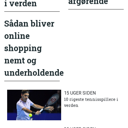
afgørende
i verden
Sådan bliver
online
shopping
nemt og
underholdende
15 UGER SIDEN
10 rigeste tennisspillere i
verden