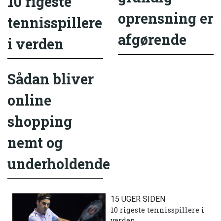
10 rigeste
oprensning er
tennisspillere
afgørende
i verden
Sådan bliver
online
shopping
nemt og
underholdende
15 UGER SIDEN
10 rigeste tennisspillere i
verden