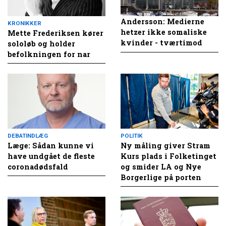
Andersson: Medierne
KRONIKKER
hetzer ikke somaliske
Mette Frederiksen kører
kvinder - tværtimod
sololøb og holder
befolkningen for nar
DEBATINDLÆG
POLITIK
Læge: Sådan kunne vi
Ny måling giver Stram
have undgået de fleste
Kurs plads i Folketinget
coronadødsfald
og smider LA og Nye
Borgerlige på porten