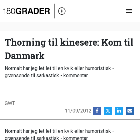
Oversigt
Indland
Udland
Thorning til kinesere: Kom til
Debat
Danmark
Video
Normalt har jeg let let til en kvik eller humoristisk -
Podcast
grænsende til sarkastisk - kommentar
GWT
11/09/2012
Normalt har jeg let let til en kvik eller humoristisk -
grænsende til sarkastisk - kommentar.