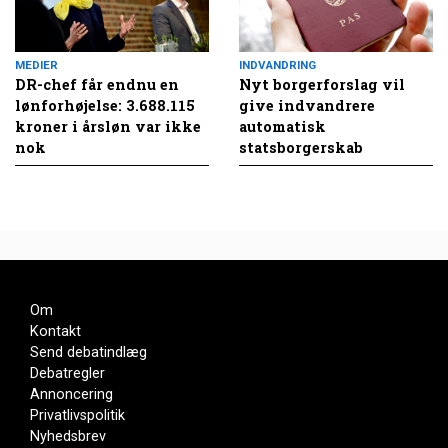
MEDIER
INDVANDRING
DR-chef får endnu en
Nyt borgerforslag vil
lønforhøjelse: 3.688.115
give indvandrere
kroner i årsløn var ikke
automatisk
nok
statsborgerskab
Om
Kontakt
Send debatindlæg
Debatregler
Annoncering
Privatlivspolitik
Nyhedsbrev