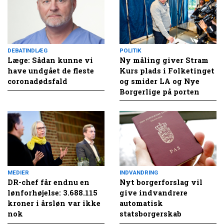
DEBATINDLÆG
POLITIK
Læge: Sådan kunne vi
Ny måling giver Stram
have undgået de fleste
Kurs plads i Folketinget
coronadødsfald
og smider LA og Nye
Borgerlige på porten
MEDIER
INDVANDRING
DR-chef får endnu en
Nyt borgerforslag vil
lønforhøjelse: 3.688.115
give indvandrere
kroner i årsløn var ikke
automatisk
nok
statsborgerskab