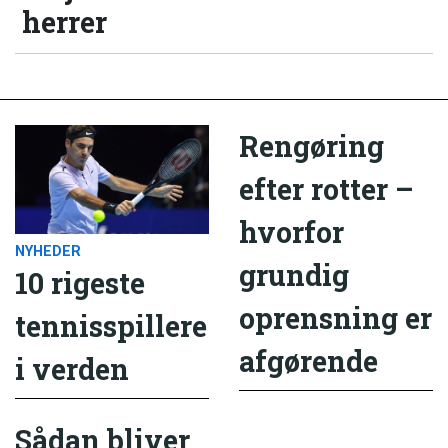
herrer
Rengøring
efter rotter –
hvorfor
NYHEDER
grundig
10 rigeste
oprensning er
tennisspillere
afgørende
i verden
Sådan bliver