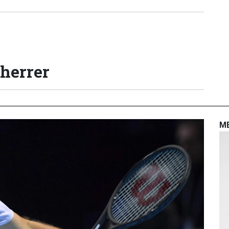
 herrer
M