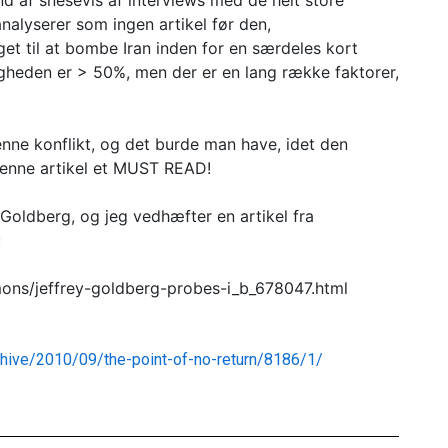
nd af snesevis af interviews med de helt store
analyserer som ingen artikel før den,
get til at bombe Iran inden for en særdeles kort
ligheden er > 50%, men der er en lang række faktorer,
enne konflikt, og det burde man have, idet den
r denne artikel et MUST READ!
 Goldberg, og jeg vedhæfter en artikel fra
:
ons/jeffrey-goldberg-probes-i_b_678047.html
chive/2010/09/the-point-of-no-return/8186/1/