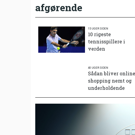
afgørende
15 UGER SIDEN
10 rigeste
tennisspillere i
verden
40 UGER SIDEN
Sådan bliver onlin
shopping nemt og
underholdende