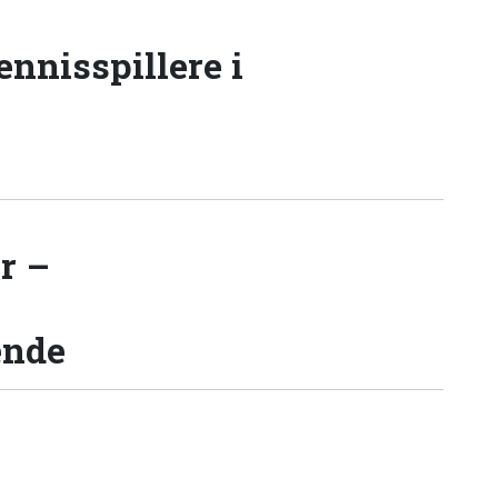
tennisspillere i
r –
ende