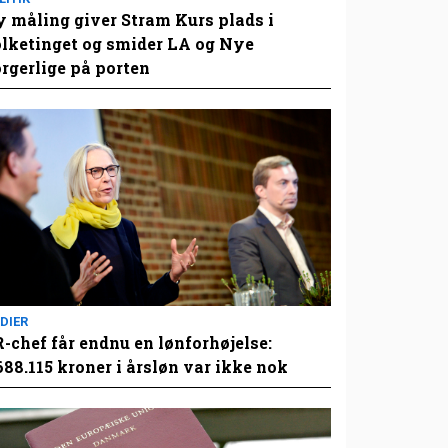
 måling giver Stram Kurs plads i
lketinget og smider LA og Nye
rgerlige på porten
DIER
-chef får endnu en lønforhøjelse:
688.115 kroner i årsløn var ikke nok