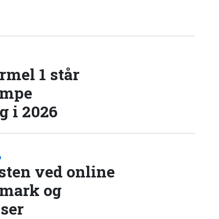
rmel 1 står
æmpe
 i 2026
D
sten ved online
nmark og
lser