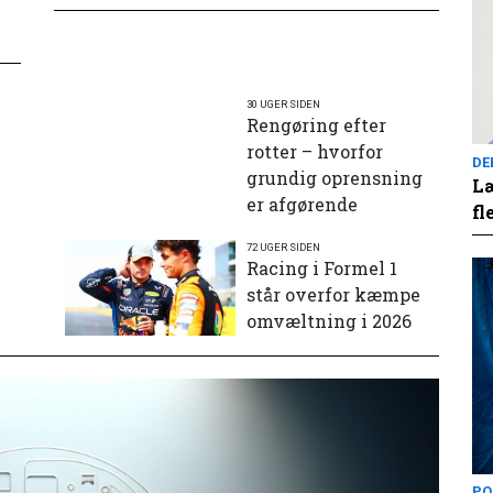
30 UGER SIDEN
Rengøring efter
rotter – hvorfor
DE
grundig oprensning
Læ
er afgørende
fl
72 UGER SIDEN
e
Racing i Formel 1
står overfor kæmpe
omvæltning i 2026
PO