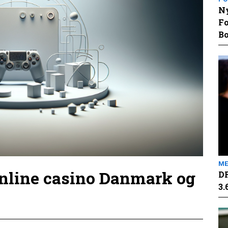
Ny
Fo
Bo
ME
online casino Danmark og
DR
3.