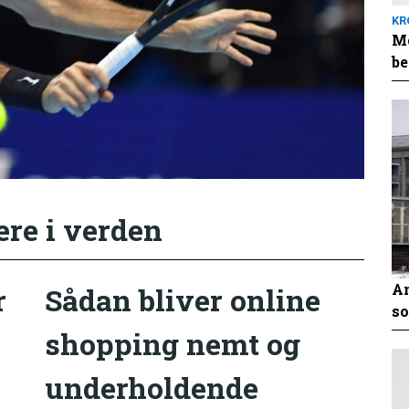
KR
Me
be
ere i verden
An
r
Sådan bliver online
so
shopping nemt og
underholdende