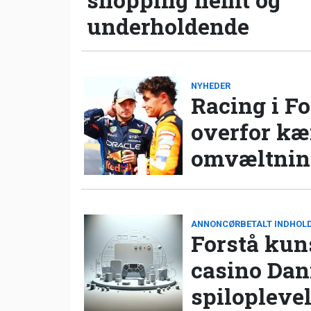
underholdende
NYHEDER
Racing i Fo
overfor k
omvæltning
ANNONCØRBETALT INDHOL
Forstå kun
casino Da
spilopleve