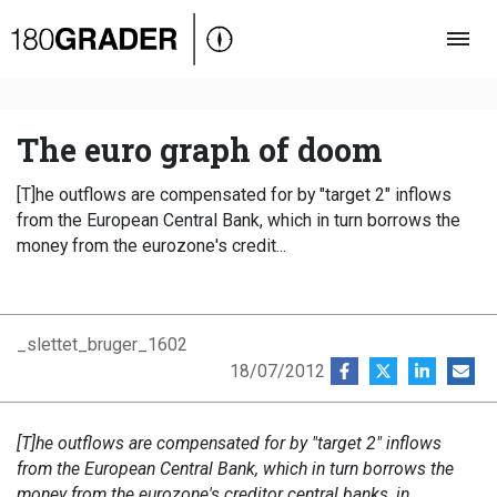
Oversigt
Indland
Udland
The euro graph of doom
Debat
[T]he outflows are compensated for by "target 2" inflows
Video
from the European Central Bank, which in turn borrows the
money from the eurozone's credit...
Podcast
_slettet_bruger_1602
18/07/2012
[T]he outflows are compensated for by "target 2" inflows
from the European Central Bank, which in turn borrows the
money from the eurozone's creditor central banks, in