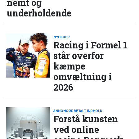
nemt og
underholdende
NYHEDER
Racing i Formel 1
står overfor
kæmpe
omvæltning i
2026
ANNONCØRBETALT INDHOLD
Forstå kunsten
ved online