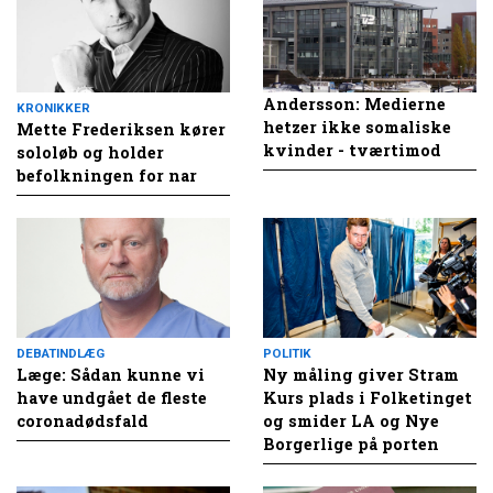
Andersson: Medierne
KRONIKKER
hetzer ikke somaliske
Mette Frederiksen kører
kvinder - tværtimod
sololøb og holder
befolkningen for nar
DEBATINDLÆG
POLITIK
Læge: Sådan kunne vi
Ny måling giver Stram
have undgået de fleste
Kurs plads i Folketinget
coronadødsfald
og smider LA og Nye
Borgerlige på porten