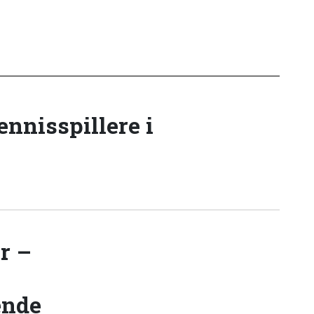
tennisspillere i
r –
ende