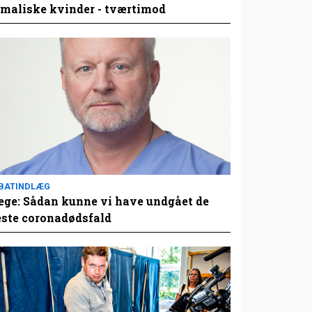
maliske kvinder - tværtimod
BATINDLÆG
ge: Sådan kunne vi have undgået de
este coronadødsfald