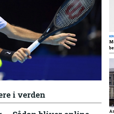
KR
Me
be
ere i verden
An