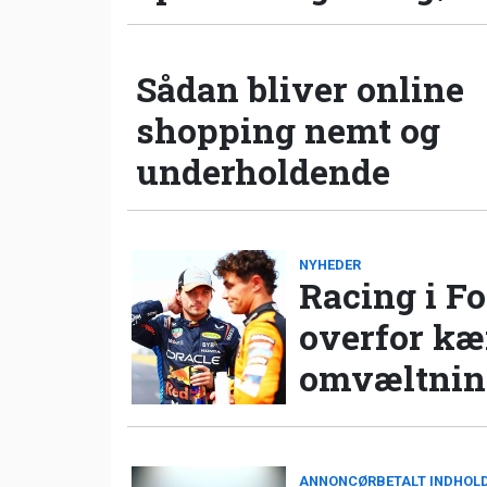
Sådan bliver online
shopping nemt og
underholdende
NYHEDER
Racing i Fo
overfor k
omvæltning
ANNONCØRBETALT INDHOL