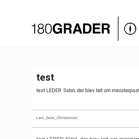
Oversigt
Indland
Udland
Debat
Video
test
Podcast
test LEDER: Sidst, der blev talt om ministerpost
Lars_Seier_Christensen