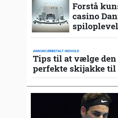
Forstå kun
casino Da
spilopleve
ANNONCØRBETALT INDHOLD
Tips til at vælge den
perfekte skijakke til