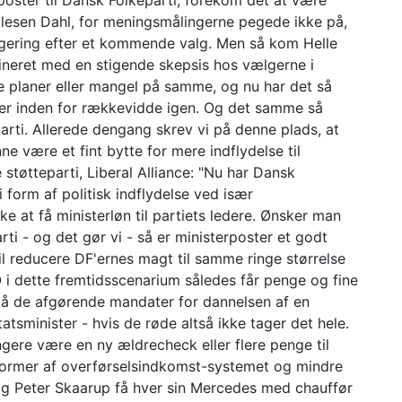
rposter til Dansk Folkeparti, forekom det at være
ulesen Dahl, for meningsmålingerne pegede ikke på,
 regering efter et kommende valg. Men så kom Helle
neret med en stigende skepsis hos vælgerne i
 planer eller mangel på samme, og nu har det så
g er inden for rækkevidde igen. Og det samme så
arti. Allerede dengang skrev vi på denne plads, at
ne være et fint bytte for mere indflydelse til
støtteparti, Liberal Alliance: "Nu har Dansk
i form af politisk indflydelse ved især
ke at få ministerløn til partiets ledere. Ønsker man
rti - og det gør vi - så er ministerposter et godt
l reducere DF'ernes magt til samme ringe størrelse
i dette fremtidsscenarium således får penge og fine
de på de afgørende mandater for dannelsen af en
sminister - hvis de røde altså ikke tager det hele.
ængere være en ny ældrecheck eller flere penge til
reformer af overførselsindkomst-systemet og mindre
 og Peter Skaarup få hver sin Mercedes med chauffør