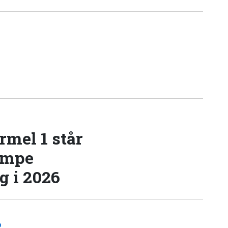
rmel 1 står
æmpe
 i 2026
D