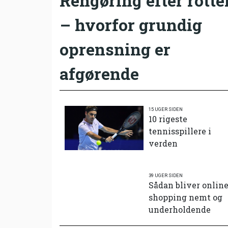
Rengøring efter rotte
– hvorfor grundig
oprensning er
afgørende
15 UGER SIDEN
10 rigeste
tennisspillere i
verden
39 UGER SIDEN
Sådan bliver onlin
shopping nemt og
underholdende