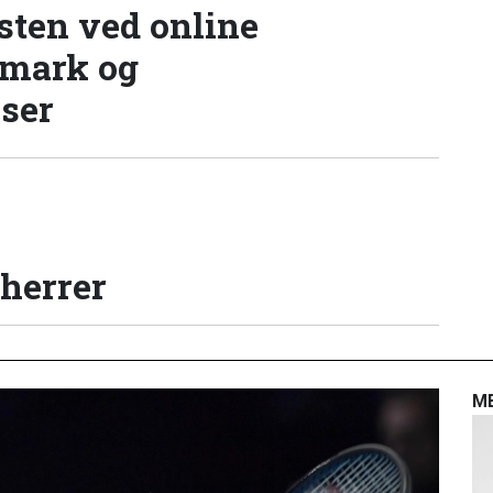
sten ved online
nmark og
lser
 herrer
M