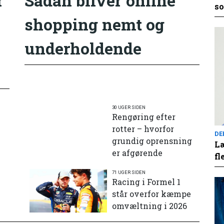
r
Sådan bliver online
so
shopping nemt og
underholdende
30 UGER SIDEN
Rengøring efter
rotter – hvorfor
DE
grundig oprensning
Læ
er afgørende
fl
71 UGER SIDEN
e
Racing i Formel 1
står overfor kæmpe
omvæltning i 2026