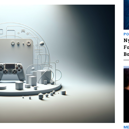
PO
Ny
Fo
Bo
ME