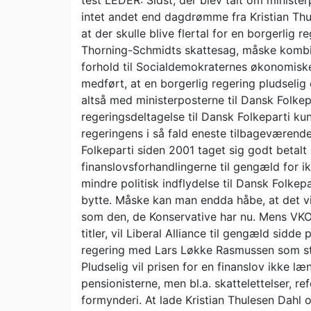
test LEDER: Sidst, der blev talt om ministe
intet andet end dagdrømme fra Kristian Th
at der skulle blive flertal for en borgerlig
Thorning-Schmidts skattesag, måske kombi
forhold til Socialdemokraternes økonomiske
medført, at en borgerlig regering pludseli
altså med ministerposterne til Dansk Folkep
regeringsdeltagelse til Dansk Folkeparti kun
regeringens i så fald eneste tilbageværende 
Folkeparti siden 2001 taget sig godt betalt 
finanslovsforhandlingerne til gengæld for ik
mindre politisk indflydelse til Dansk Folkepa
bytte. Måske kan man endda håbe, at det vi
som den, de Konservative har nu. Mens VKO 
titler, vil Liberal Alliance til gengæld sid
regering med Lars Løkke Rasmussen som stat
Pludselig vil prisen for en finanslov ikke l
pensionisterne, men bl.a. skattelettelser, 
formynderi. At lade Kristian Thulesen Dahl