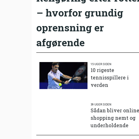
– hvorfor grundig
oprensning er
afgørende
15 UGER SIDEN
10 rigeste
tennisspillere i
verden
39 UGER SIDEN
Sådan bliver onlin
shopping nemt og
underholdende