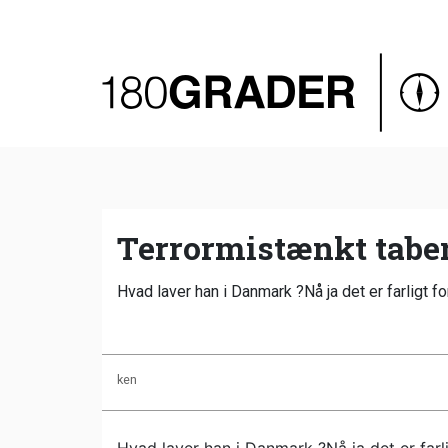
Oversigt
Indland
Udland
Debat
Video
Terrormistænkt taber
Podcast
Hvad laver han i Danmark ?Nå ja det er farligt f
ken