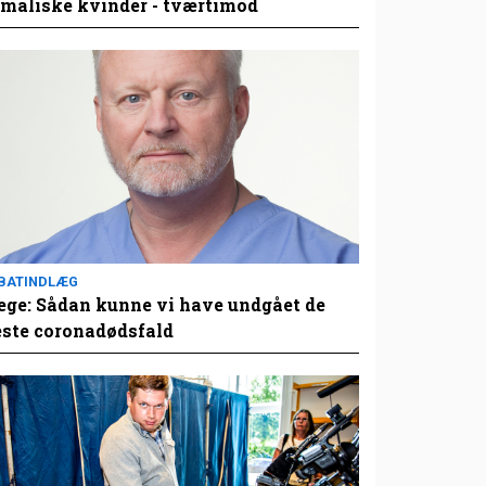
maliske kvinder - tværtimod
BATINDLÆG
ge: Sådan kunne vi have undgået de
este coronadødsfald