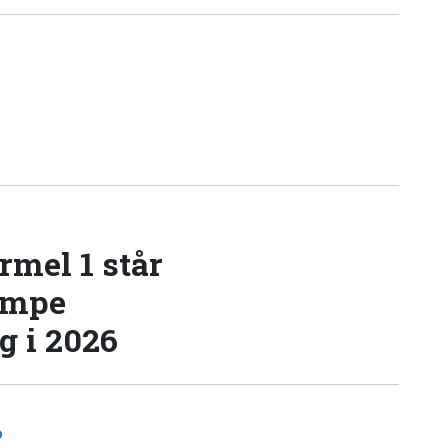
rmel 1 står
æmpe
 i 2026
D