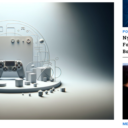
PO
Ny
Fo
Bo
ME