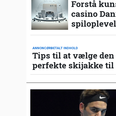
Forstå kun
casino Da
spilopleve
ANNONCØRBETALT INDHOLD
Tips til at vælge den
perfekte skijakke til