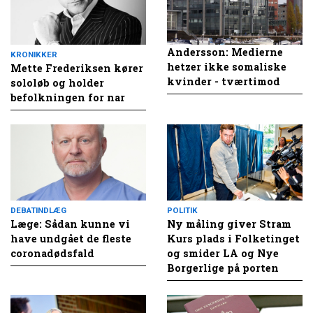
Andersson: Medierne
KRONIKKER
hetzer ikke somaliske
Mette Frederiksen kører
kvinder - tværtimod
sololøb og holder
befolkningen for nar
DEBATINDLÆG
POLITIK
Læge: Sådan kunne vi
Ny måling giver Stram
have undgået de fleste
Kurs plads i Folketinget
coronadødsfald
og smider LA og Nye
Borgerlige på porten