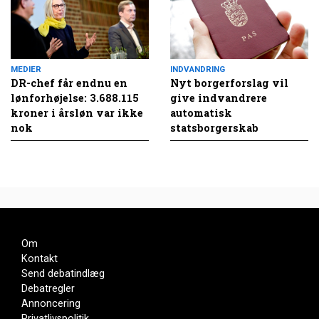
MEDIER
INDVANDRING
DR-chef får endnu en
Nyt borgerforslag vil
lønforhøjelse: 3.688.115
give indvandrere
kroner i årsløn var ikke
automatisk
nok
statsborgerskab
Om
Kontakt
Send debatindlæg
Debatregler
Annoncering
Privatlivspolitik