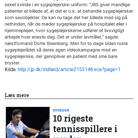
sexet kvinde i en sygeplejerske-uniform: "JBS giver mandlige
patienter et billede af, at det er o.k. at behandle sygeplejersker
som sexobjekter. De kan nu tage det her billede med sig på
nethinden, når de møder sygeplejersker på hospitalet eller i
hjemmeplejen, hvor sygeplejerskerne udfører et livsvigtigt
arbejde hver eneste dag. Det er under lavmålet," sagde
næstformand Dorte Steenberg. Men for to dage siden roste
sygeplejerådet så deres egen videokampagne med en
sygeplejerske, der genopliver en patient med sine bare
bryster.
Kilde:
http://jp.dk/indland/article2153148.ece?page=1
Læs mere
NYHEDER
10 rigeste
tennisspillere i