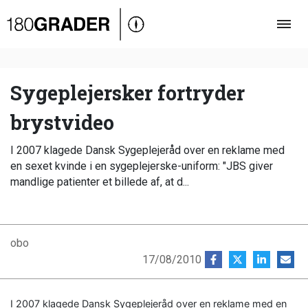
Oversigt
Indland
Udland
Sygeplejersker fortryder
Debat
brystvideo
Video
I 2007 klagede Dansk Sygeplejeråd over en reklame med
Podcast
en sexet kvinde i en sygeplejerske-uniform: "JBS giver
mandlige patienter et billede af, at d...
obo
17/08/2010
I 2007 klagede Dansk Sygeplejeråd over en reklame med en