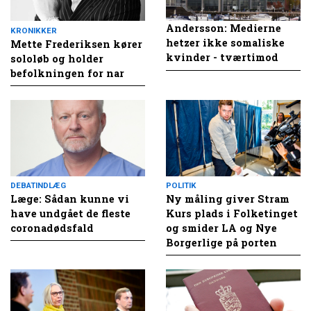
Andersson: Medierne
KRONIKKER
hetzer ikke somaliske
Mette Frederiksen kører
kvinder - tværtimod
sololøb og holder
befolkningen for nar
DEBATINDLÆG
POLITIK
Læge: Sådan kunne vi
Ny måling giver Stram
have undgået de fleste
Kurs plads i Folketinget
coronadødsfald
og smider LA og Nye
Borgerlige på porten