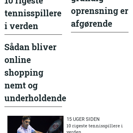
10 rigeste
oprensning er
tennisspillere
afgørende
i verden
Sådan bliver
online
shopping
nemt og
underholdende
15 UGER SIDEN
10 rigeste tennisspillere i
verden