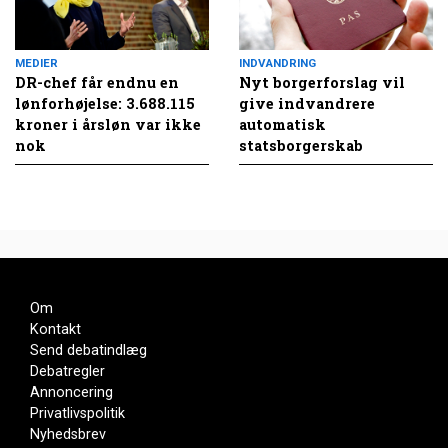
MEDIER
INDVANDRING
DR-chef får endnu en
Nyt borgerforslag vil
lønforhøjelse: 3.688.115
give indvandrere
kroner i årsløn var ikke
automatisk
nok
statsborgerskab
Om
Kontakt
Send debatindlæg
Debatregler
Annoncering
Privatlivspolitik
Nyhedsbrev