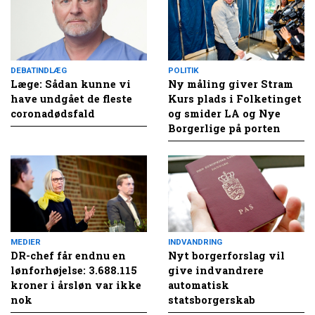
DEBATINDLÆG
POLITIK
Læge: Sådan kunne vi
Ny måling giver Stram
have undgået de fleste
Kurs plads i Folketinget
coronadødsfald
og smider LA og Nye
Borgerlige på porten
MEDIER
INDVANDRING
DR-chef får endnu en
Nyt borgerforslag vil
lønforhøjelse: 3.688.115
give indvandrere
kroner i årsløn var ikke
automatisk
nok
statsborgerskab