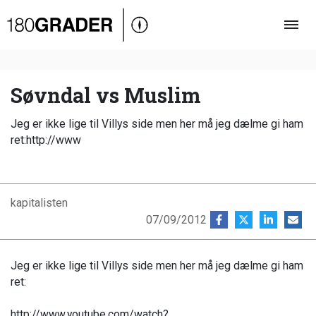
Oversigt
Indland
Udland
Søvndal vs Muslim
Debat
Jeg er ikke lige til Villys side men her må jeg dælme gi ham
Video
ret:http://www
Podcast
kapitalisten
07/09/2012
Jeg er ikke lige til Villys side men her må jeg dælme gi ham
ret:
http://www.youtube.com/watch?