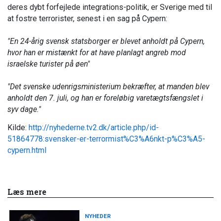
deres dybt forfejlede integrations-politik, er Sverige med til
at fostre terrorister, senest i en sag på Cypern:
"En 24-årig svensk statsborger er blevet anholdt på Cypern,
hvor han er mistænkt for at have planlagt angreb mod
israelske turister på øen"
"Det svenske udenrigsministerium bekræfter, at manden blev
anholdt den 7. juli, og han er foreløbig varetægtsfængslet i
syv dage."
Kilde:
http://nyhederne.tv2.dk/article.php/id-
51864778:svensker-er-terrormist%C3%A6nkt-p%C3%A5-
cypern.html
Læs mere
NYHEDER