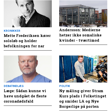
Andersson: Medierne
KRONIKKER
hetzer ikke somaliske
Mette Frederiksen kører
kvinder - tværtimod
sololøb og holder
befolkningen for nar
DEBATINDLÆG
POLITIK
Læge: Sådan kunne vi
Ny måling giver Stram
have undgået de fleste
Kurs plads i Folketinget
coronadødsfald
og smider LA og Nye
Borgerlige på porten