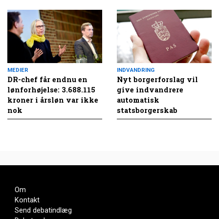
MEDIER
INDVANDRING
DR-chef får endnu en
Nyt borgerforslag vil
lønforhøjelse: 3.688.115
give indvandrere
kroner i årsløn var ikke
automatisk
nok
statsborgerskab
Om
Kontakt
Send debatindlæg