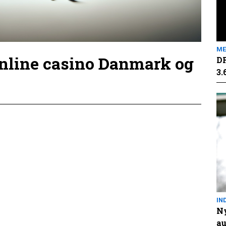
ME
online casino Danmark og
DR
3.
IN
Ny
au