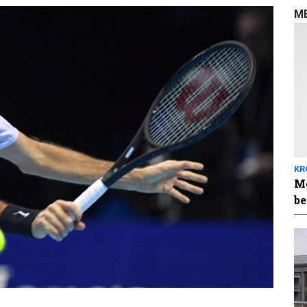
M
KR
Me
be