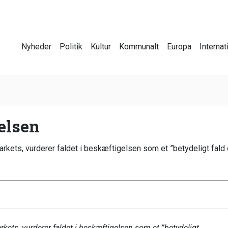
Nyheder
Politik
Kultur
Kommunalt
Europa
Internat
gelsen
rkets, vurderer faldet i beskæftigelsen som et ”betydeligt fald o
kets, vurderer faldet i beskæftigelsen som et ”betydeligt