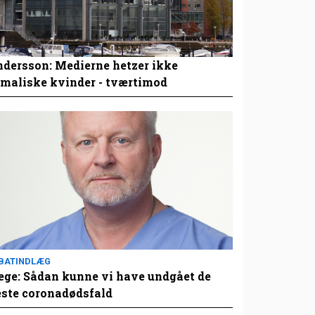
dersson: Medierne hetzer ikke
maliske kvinder - tværtimod
BATINDLÆG
ge: Sådan kunne vi have undgået de
este coronadødsfald