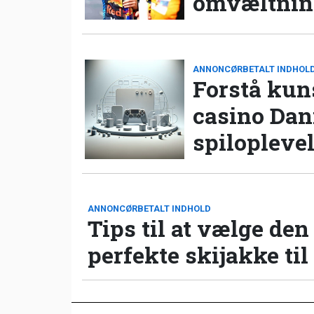
omvæltning
ANNONCØRBETALT INDHOL
Forstå kun
casino Da
spilopleve
ANNONCØRBETALT INDHOLD
Tips til at vælge den
perfekte skijakke til