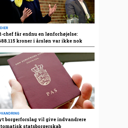
DIER
-chef får endnu en lønforhøjelse:
688.115 kroner i årsløn var ikke nok
DVANDRING
t borgerforslag vil give indvandrere
tomatisk statsborgerskab