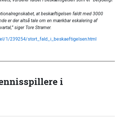
nationalregnskabet, at beskæftigelsen faldt med 3000
oende er der altså tale om en mærkbar eskalering af
artal,” siger Tore Stramer.
kel/1/239254/stort_fald_i_beskaeftigelsen.html
tennisspillere i