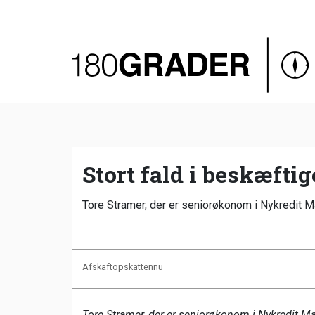
Oversigt
Indland
Udland
Debat
Video
Stort fald i beskæfti
Podcast
Tore Stramer, der er seniorøkonom i Nykredit Ma
Afskaftopskattennu
Tore Stramer, der er seniorøkonom i Nykredit Mar