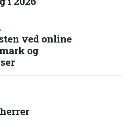
 i 2026
D
sten ved online
nmark og
lser
 herrer