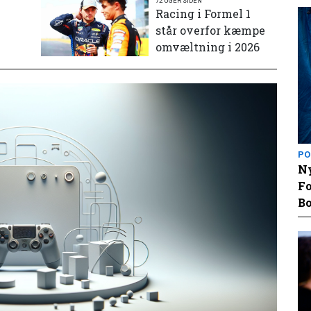
72 UGER SIDEN
e
Racing i Formel 1
står overfor kæmpe
omvæltning i 2026
PO
Ny
Fo
Bo