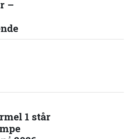
r –
ende
rmel 1 står
æmpe