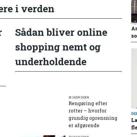
ere i verden
An
r
Sådan bliver online
so
shopping nemt og
underholdende
30 UGER SIDEN
Rengøring efter
rotter – hvorfor
DE
grundig oprensning
Læ
er afgørende
fl