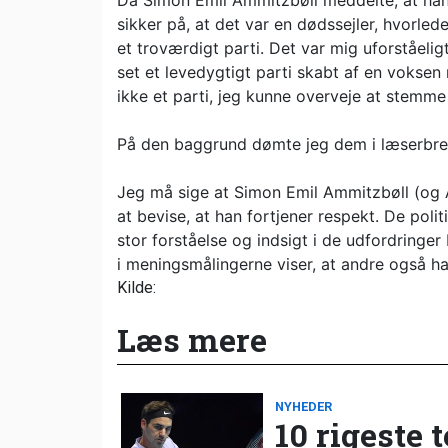
Da Simon Emil Ammitzbøll meddelte, at han f
sikker på, at det var en dødssejler, hvorled
et troværdigt parti. Det var mig uforståeligt
set et levedygtigt parti skabt af en voksen
ikke et parti, jeg kunne overveje at stemme
På den baggrund dømte jeg dem i læserbreve
Jeg må sige at Simon Emil Ammitzbøll (og 
at bevise, at han fortjener respekt. De po
stor forståelse og indsigt i de udfordringe
i meningsmålingerne viser, at andre også har 
Kilde:
Læs mere
NYHEDER
10 rigeste 