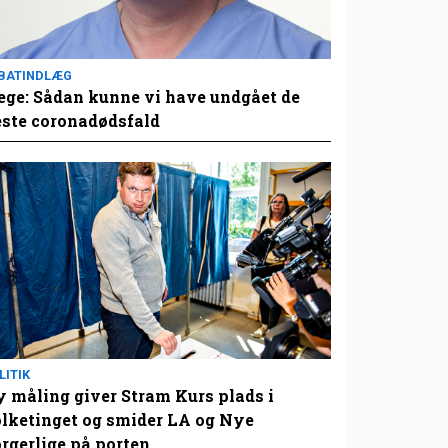
BATINDLÆG
ge: Sådan kunne vi have undgået de
este coronadødsfald
LITIK
 måling giver Stram Kurs plads i
lketinget og smider LA og Nye
rgerlige på porten