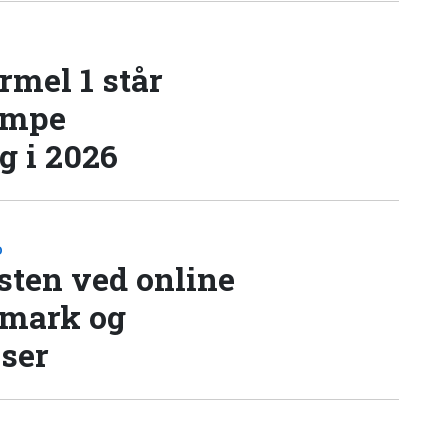
rmel 1 står
æmpe
 i 2026
D
sten ved online
nmark og
lser