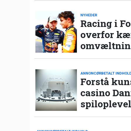
NYHEDER
Racing i Fo
overfor k
omvæltning
ANNONCØRBETALT INDHOL
Forstå kun
casino Da
spilopleve