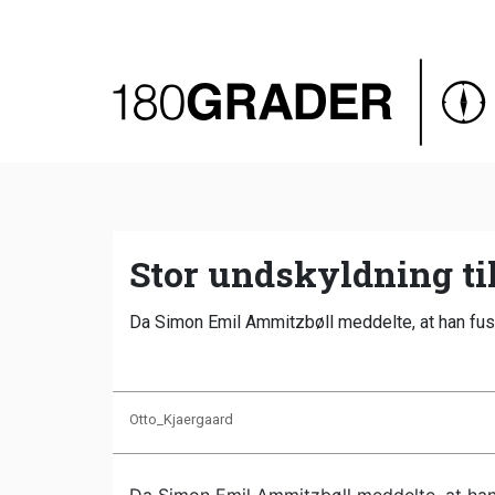
Oversigt
Indland
Udland
Debat
Video
Stor undskyldning t
Podcast
Da Simon Emil Ammitzbøll meddelte, at han fusion
Otto_Kjaergaard