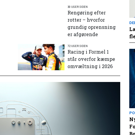
30 UGER SIDEN
Rengøring efter
rotter – hvorfor
DE
grundig oprensning
Læ
er afgørende
fl
72 UGER SIDEN
e
Racing i Formel 1
står overfor kæmpe
omvæltning i 2026
PO
Ny
Fo
Bo