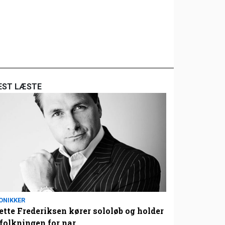
EST LÆSTE
ONIKKER
tte Frederiksen kører sololøb og holder
folkningen for nar