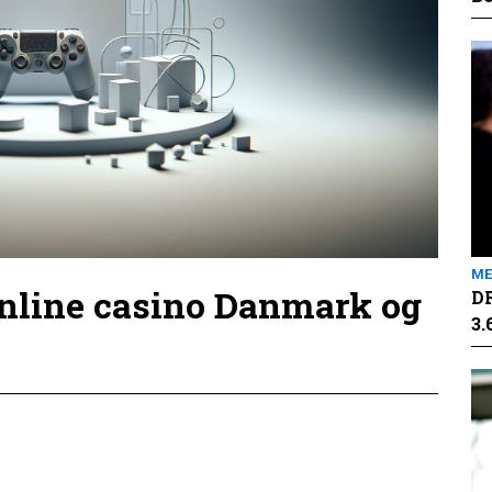
ME
online casino Danmark og
DR
3.