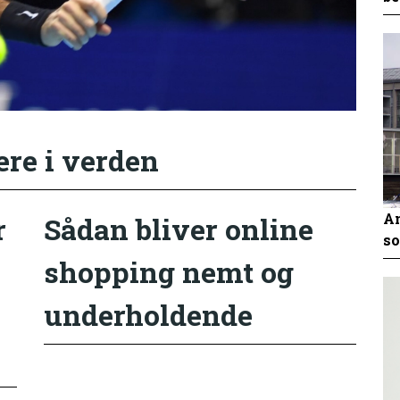
ere i verden
An
r
Sådan bliver online
so
shopping nemt og
underholdende