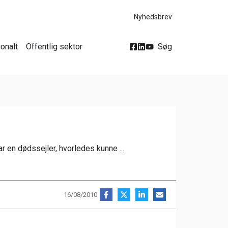
Nyhedsbrev
ionalt
Offentlig sektor
Søg
r en dødssejler, hvorledes kunne ...
16/08/2010