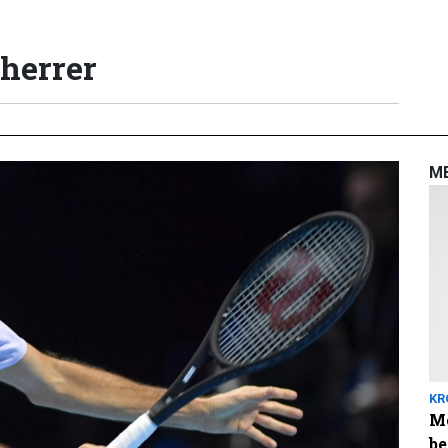
 herrer
M
KR
Me
be