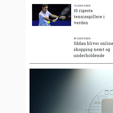
15 UGER SIDEN
10 rigeste
tennisspillere i
verden
39 UGER SIDEN
Sådan bliver onlin
shopping nemt og
underholdende