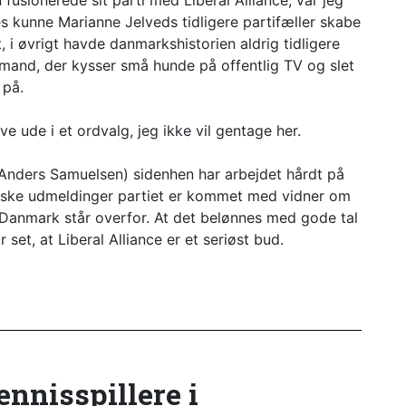
usionerede sit parti med Liberal Alliance, var jeg
es kunne Marianne Jelveds tidligere partifæller skabe
, i øvrigt havde danmarkshistorien aldrig tidligere
 mand, der kysser små hunde på offentlig TV og slet
 på.
 ude i et ordvalg, jeg ikke vil gentage her.
Anders Samuelsen) sidenhen har arbejdet hårdt på
litiske udmeldinger partiet er kommet med vidner om
r Danmark står overfor. At det belønnes med gode tal
set, at Liberal Alliance er et seriøst bud.
tennisspillere i