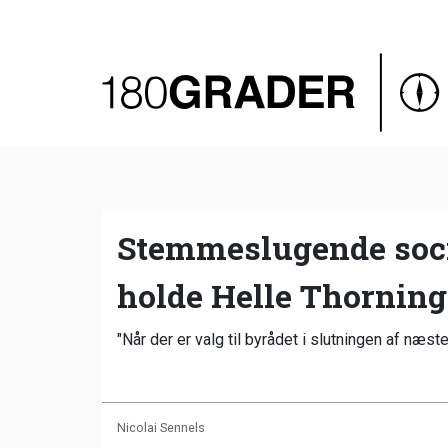
Oversigt
Indland
Udland
Debat
Video
Stemmeslugende soci
Podcast
holde Helle Thorning
"Når der er valg til byrådet i slutningen af n
Nicolai Sennels