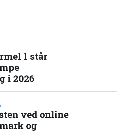
rmel 1 står
æmpe
 i 2026
D
sten ved online
nmark og