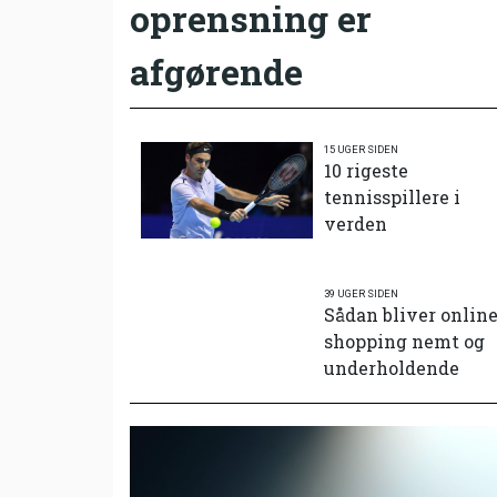
oprensning er
afgørende
15 UGER SIDEN
10 rigeste
tennisspillere i
verden
39 UGER SIDEN
Sådan bliver onlin
shopping nemt og
underholdende