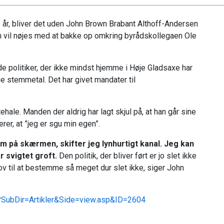
te år, bliver det uden John Brown Brabant Althoff-Andersen
vil nøjes med at bakke op omkring byrådskollegaen Ole
nde politiker, der ikke mindst hjemme i Høje Gladsaxe har
 stemmetal. Det har givet mandater til
le. Manden der aldrig har lagt skjul på, at han går sine
er, at ”jeg er sgu min egen”.
em på skærmen, skifter jeg lynhurtigt kanal. Jeg kan
r svigtet groft.
Den politik, der bliver ført er jo slet ikke
r lov til at bestemme så meget dur slet ikke, siger John
p?SubDir=Artikler&Side=view.asp&ID=2604