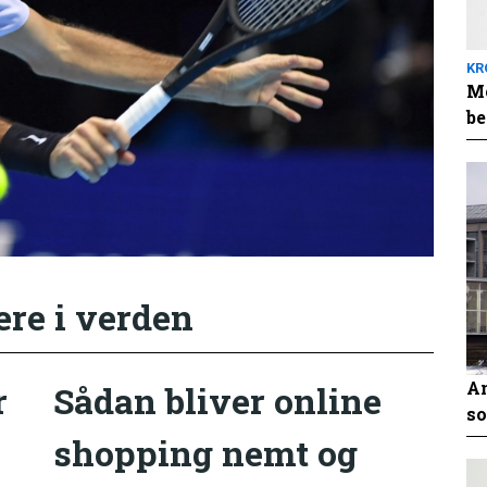
KR
Me
be
ere i verden
An
r
Sådan bliver online
so
shopping nemt og