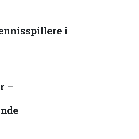
tennisspillere i
r –
ende