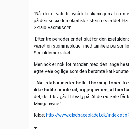
"Når der er valg til byrådet i slutningen af næs
på den socialdemokratiske stemmeseddel. Han 
Skrald Rasmussen.
Efter tre perioder er det slut for den iøjefalde
været en stemmesluger med tårnhøje personlige
Socialdemokratiet.
Men nok er nok for manden med den lange hesteha
egne veje og lige som den berømte kat konstater
- Når statsminister helle Thorning toner fr
ikke holde hende ud, og jeg synes, at hun ha
det, der blev gået til valg på. At de radikale få
Mangenavne."
Kilde:
http://www.gladsaxebladet.dk/index.as