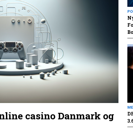
PO
Ny
Fo
Bo
ME
online casino Danmark og
DR
3.