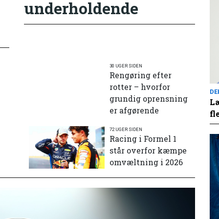
underholdende
30 UGER SIDEN
Rengøring efter
rotter – hvorfor
DE
grundig oprensning
Læ
er afgørende
fl
72 UGER SIDEN
e
Racing i Formel 1
står overfor kæmpe
omvæltning i 2026