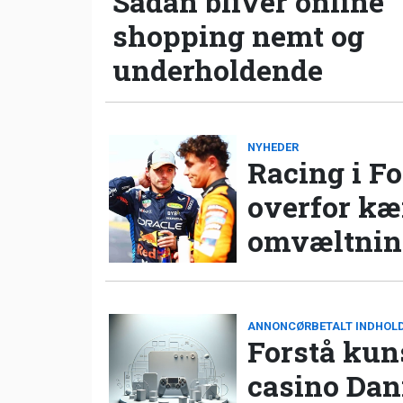
Sådan bliver online
shopping nemt og
underholdende
NYHEDER
Racing i Fo
overfor k
omvæltning
ANNONCØRBETALT INDHOL
Forstå kun
casino Da