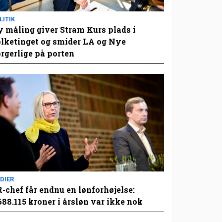
LITIK
 måling giver Stram Kurs plads i
lketinget og smider LA og Nye
rgerlige på porten
DIER
-chef får endnu en lønforhøjelse:
688.115 kroner i årsløn var ikke nok