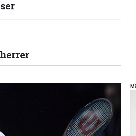
lser
 herrer
M