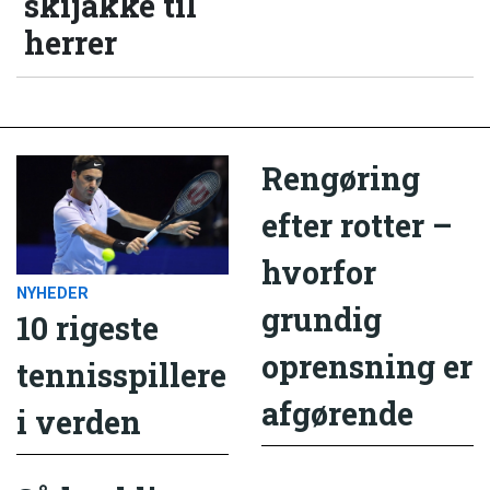
skijakke til
herrer
Rengøring
efter rotter –
hvorfor
NYHEDER
grundig
10 rigeste
oprensning er
tennisspillere
afgørende
i verden