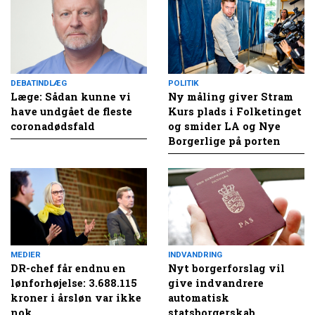
DEBATINDLÆG
POLITIK
Læge: Sådan kunne vi
Ny måling giver Stram
have undgået de fleste
Kurs plads i Folketinget
coronadødsfald
og smider LA og Nye
Borgerlige på porten
MEDIER
INDVANDRING
DR-chef får endnu en
Nyt borgerforslag vil
lønforhøjelse: 3.688.115
give indvandrere
kroner i årsløn var ikke
automatisk
nok
statsborgerskab