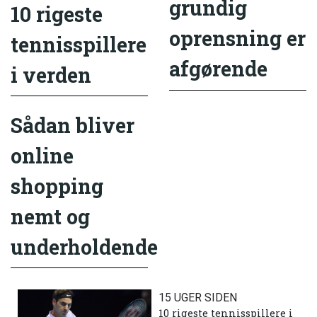
grundig
10 rigeste
oprensning er
tennisspillere
afgørende
i verden
Sådan bliver
online
shopping
nemt og
underholdende
15 UGER SIDEN
10 rigeste tennisspillere i