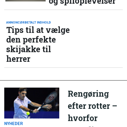
og spiloplevelser
ANNONCØRBETALT INDHOLD
Tips til at vælge
den perfekte
skijakke til
herrer
Rengøring
efter rotter –
hvorfor
NYHEDER