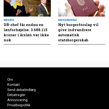
MEDIER
INDVANDRING
DR-chef får endnu en
Nyt borgerforslag vil
lønforhøjelse: 3.688.115
give indvandrere
kroner i årsløn var ikke
automatisk
nok
statsborgerskab
Om
Kontakt
Send debatindlæg
Debatregler
Annoncering
Privatlivspolitik