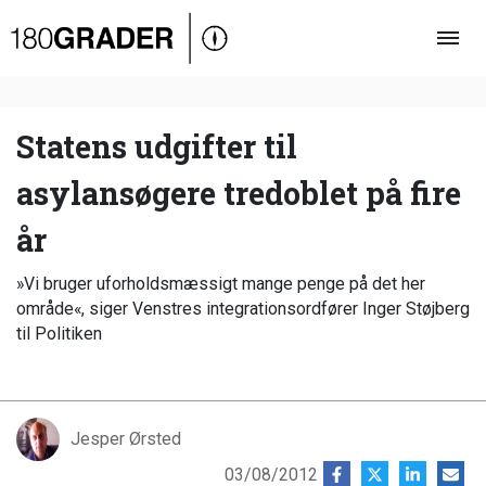
Oversigt
Indland
Udland
Statens udgifter til
Debat
asylansøgere tredoblet på fire
Video
år
Podcast
»Vi bruger uforholdsmæssigt mange penge på det her
område«, siger Venstres integrationsordfører Inger Støjberg
til Politiken
Jesper Ørsted
03/08/2012