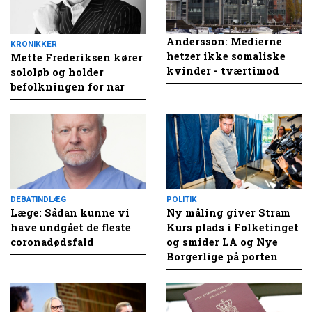
Andersson: Medierne
KRONIKKER
hetzer ikke somaliske
Mette Frederiksen kører
kvinder - tværtimod
sololøb og holder
befolkningen for nar
DEBATINDLÆG
POLITIK
Læge: Sådan kunne vi
Ny måling giver Stram
have undgået de fleste
Kurs plads i Folketinget
coronadødsfald
og smider LA og Nye
Borgerlige på porten