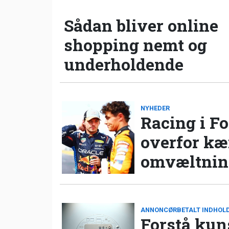
Sådan bliver online
shopping nemt og
underholdende
NYHEDER
Racing i Fo
overfor k
omvæltning
ANNONCØRBETALT INDHOL
Forstå kun