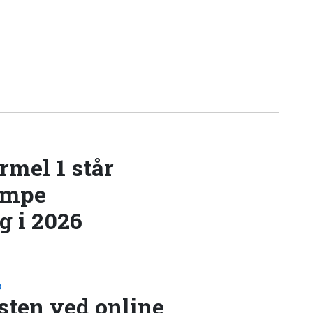
rmel 1 står
æmpe
 i 2026
D
sten ved online