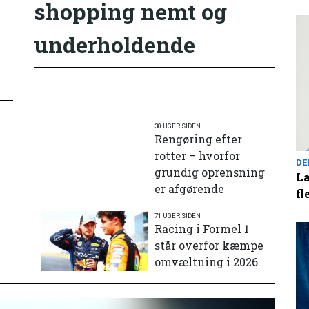
shopping nemt og
underholdende
30 UGER SIDEN
Rengøring efter
rotter – hvorfor
DE
grundig oprensning
Læ
er afgørende
fl
71 UGER SIDEN
e
Racing i Formel 1
står overfor kæmpe
omvæltning i 2026