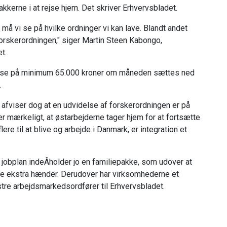
kkerne i at rejse hjem. Det skriver Erhvervsbladet.
må vi se på hvilke ordninger vi kan lave. Blandt andet
forskerordningen," siger Martin Steen Kabongo,
t.
rænse på minimum 65.000 kroner om måneden sættes ned
.
afviser dog at en udvidelse af forskerordningen er på
r mærkeligt, at østarbejderne tager hjem for at fortsætte
lere til at blive og arbejde i Danmark, er integration et
ns jobplan indeÂ­holder jo en familiepakke, som udover at
ve ekstra hænder. Derudover har virksomhederne et
enstre arbejdsmarkedsordfører til Erhvervsbladet.