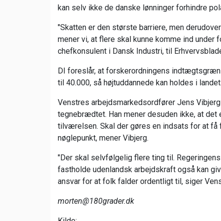
kan selv ikke de danske lønninger forhindre pola
"Skatten er den største barriere, men derudover 
mener vi, at flere skal kunne komme ind under 
chefkonsulent i Dansk Industri, til Erhvervsblade
DI foreslår, at forskerordningens indtægtsg
til 40.000, så højtuddannede kan holdes i landet
Venstres arbejdsmarkedsordfører Jens Vibjerg 
tegnebrædtet. Han mener desuden ikke, at det e
tilværelsen. Skal der gøres en indsats for at få f
nøglepunkt, mener Vibjerg.
"Der skal selvfølgelig flere ting til. Regeringe
fastholde udenlandsk arbejdskraft også kan gi
ansvar for at folk falder ordentligt til, siger V
morten@180grader.dk
Kilde: