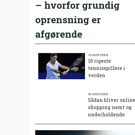
– hvorfor grundig
oprensning er
afgørende
15 UGER SIDEN
10 rigeste
tennisspillere i
verden
39 UGER SIDEN
Sådan bliver onlin
shopping nemt og
underholdende