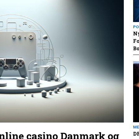
PO
Ny
Fo
Bo
ME
online casino Danmark og
DR