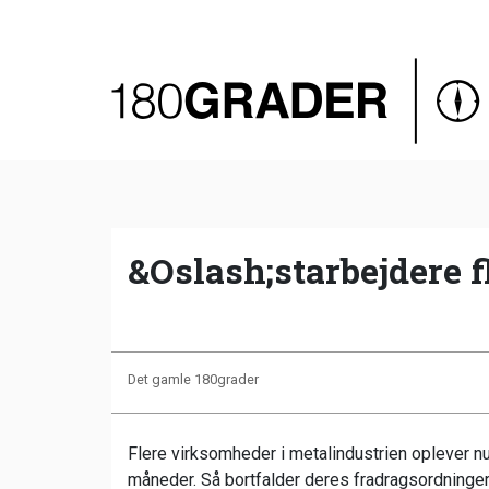
Oversigt
Indland
Udland
Debat
Video
&Oslash;starbejdere f
Podcast
Det gamle 180grader
Flere virksomheder i metalindustrien oplever nu
måneder. Så bortfalder deres fradragsordninger