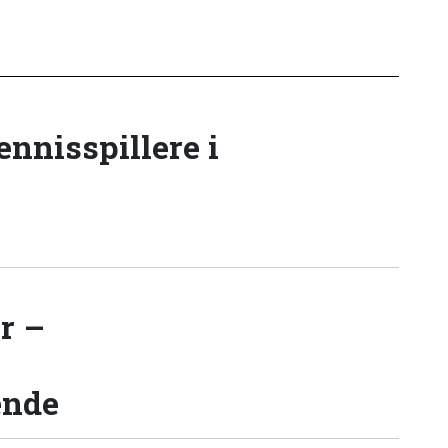
tennisspillere i
r –
ende