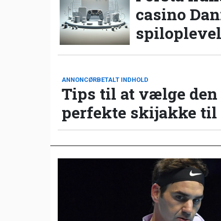
casino Da
spilopleve
ANNONCØRBETALT INDHOLD
Tips til at vælge den
perfekte skijakke til