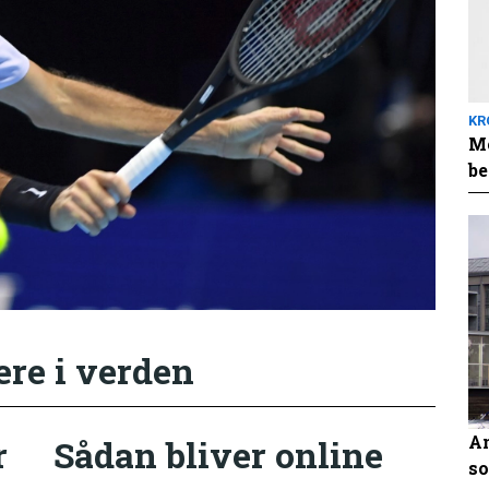
KR
Me
be
ere i verden
An
r
Sådan bliver online
so