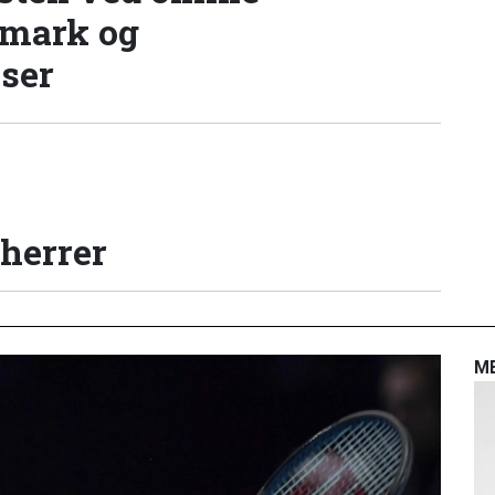
nmark og
lser
 herrer
M