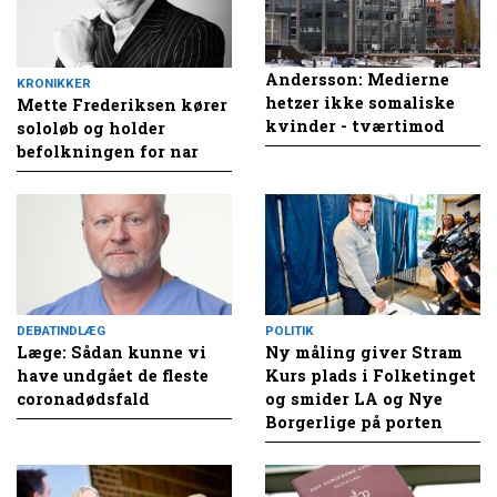
Andersson: Medierne
KRONIKKER
hetzer ikke somaliske
Mette Frederiksen kører
kvinder - tværtimod
sololøb og holder
befolkningen for nar
DEBATINDLÆG
POLITIK
Læge: Sådan kunne vi
Ny måling giver Stram
have undgået de fleste
Kurs plads i Folketinget
coronadødsfald
og smider LA og Nye
Borgerlige på porten