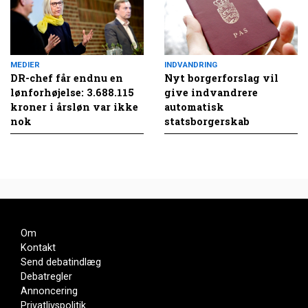
MEDIER
INDVANDRING
DR-chef får endnu en
Nyt borgerforslag vil
lønforhøjelse: 3.688.115
give indvandrere
kroner i årsløn var ikke
automatisk
nok
statsborgerskab
Om
Kontakt
Send debatindlæg
Debatregler
Annoncering
Privatlivspolitik