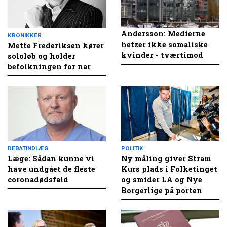
Andersson: Medierne
KRONIKKER
hetzer ikke somaliske
Mette Frederiksen kører
kvinder - tværtimod
sololøb og holder
befolkningen for nar
DEBATINDLÆG
POLITIK
Læge: Sådan kunne vi
Ny måling giver Stram
have undgået de fleste
Kurs plads i Folketinget
coronadødsfald
og smider LA og Nye
Borgerlige på porten