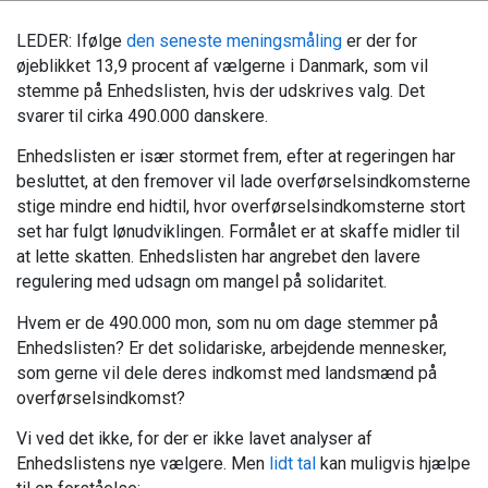
LEDER: Ifølge
den seneste meningsmåling
er der for
øjeblikket 13,9 procent af vælgerne i Danmark, som vil
stemme på Enhedslisten, hvis der udskrives valg. Det
svarer til cirka 490.000 danskere.
Enhedslisten er især stormet frem, efter at regeringen har
besluttet, at den fremover vil lade overførselsindkomsterne
stige mindre end hidtil, hvor overførselsindkomsterne stort
set har fulgt lønudviklingen. Formålet er at skaffe midler til
at lette skatten. Enhedslisten har angrebet den lavere
regulering med udsagn om mangel på solidaritet.
Hvem er de 490.000 mon, som nu om dage stemmer på
Enhedslisten? Er det solidariske, arbejdende mennesker,
som gerne vil dele deres indkomst med landsmænd på
overførselsindkomst?
Vi ved det ikke, for der er ikke lavet analyser af
Enhedslistens nye vælgere. Men
lidt tal
kan muligvis hjælpe