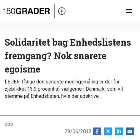
Oversigt
Indland
Udland
Solidaritet bag Enhedslistens
Debat
fremgang? Nok snarere
Video
egoisme
Podcast
LEDER: Ifølge den seneste meningsmåling er der for
øjeblikket 13,9 procent af vælgerne i Danmark, som vil
stemme på Enhedslisten, hvis der udskrive...
obo
28/06/2012