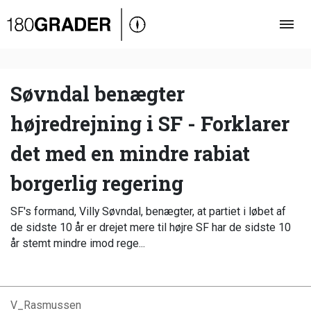
Oversigt
Indland
Udland
Søvndal benægter
Debat
højredrejning i SF - Forklarer
Video
det med en mindre rabiat
Podcast
borgerlig regering
SF's formand, Villy Søvndal, benægter, at partiet i løbet af
de sidste 10 år er drejet mere til højre SF har de sidste 10
år stemt mindre imod rege...
V_Rasmussen