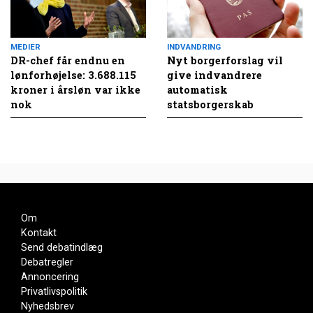
MEDIER
INDVANDRING
DR-chef får endnu en
Nyt borgerforslag vil
lønforhøjelse: 3.688.115
give indvandrere
kroner i årsløn var ikke
automatisk
nok
statsborgerskab
Om
Kontakt
Send debatindlæg
Debatregler
Annoncering
Privatlivspolitik
Nyhedsbrev