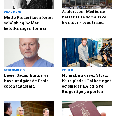
Andersson: Medierne
KRONIKKER
hetzer ikke somaliske
Mette Frederiksen kører
kvinder - tværtimod
sololøb og holder
befolkningen for nar
DEBATINDLÆG
POLITIK
Læge: Sådan kunne vi
Ny måling giver Stram
have undgået de fleste
Kurs plads i Folketinget
coronadødsfald
og smider LA og Nye
Borgerlige på porten