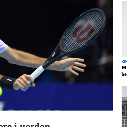
KR
Me
be
ere i verden