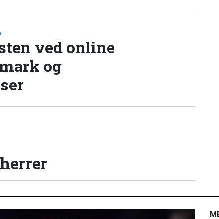
D
sten ved online
nmark og
lser
 herrer
M