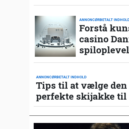
ANNONCØRBETALT INDHOL
Forstå kun
casino Da
spilopleve
ANNONCØRBETALT INDHOLD
Tips til at vælge den
perfekte skijakke til