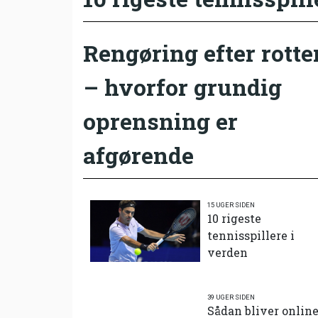
Rengøring efter rotte
– hvorfor grundig
oprensning er
afgørende
15 UGER SIDEN
10 rigeste
tennisspillere i
verden
39 UGER SIDEN
Sådan bliver onlin