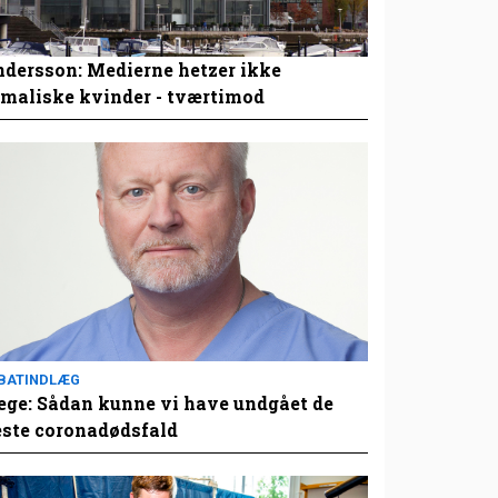
dersson: Medierne hetzer ikke
maliske kvinder - tværtimod
BATINDLÆG
ge: Sådan kunne vi have undgået de
este coronadødsfald