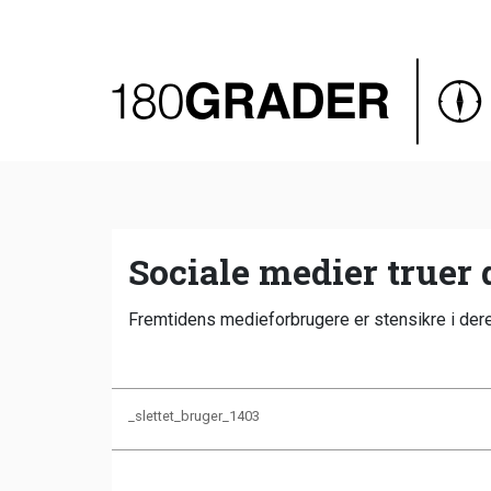
Oversigt
Indland
Udland
Debat
Video
Sociale medier truer
Podcast
Fremtidens medieforbrugere er stensikre i deres 
_slettet_bruger_1403