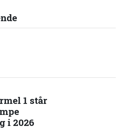
ende
rmel 1 står
æmpe
 i 2026