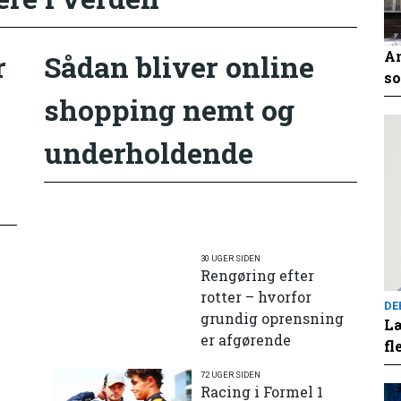
An
r
Sådan bliver online
so
shopping nemt og
underholdende
30 UGER SIDEN
Rengøring efter
rotter – hvorfor
DE
grundig oprensning
Læ
er afgørende
fl
72 UGER SIDEN
e
Racing i Formel 1