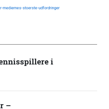
r-mediernes-stoerste-udfordringer
tennisspillere i
r –