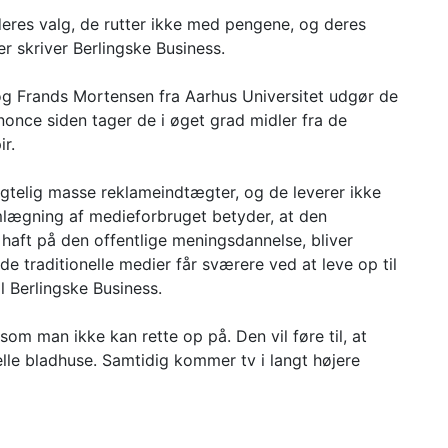
deres valg, de rutter ikke med pengene, og deres
der skriver Berlingske Business.
og Frands Mortensen fra Aarhus Universitet udgør de
nnonce siden tager de i øget grad midler fra de
r.
ygtelig masse reklameindtægter, og de leverer ikke
lægning af medieforbruget betyder, at den
 haft på den offentlige meningsdannelse, bliver
e traditionelle medier får sværere ved at leve op til
l Berlingske Business.
, som man ikke kan rette op på. Den vil føre til, at
le bladhuse. Samtidig kommer tv i langt højere