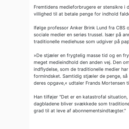
Fremtidens medieforbrugere er stensikre i 
villighed til at betale penge for indhold fal
Ifølge professor Anker Brink Lund fra CBS 
sociale medier en seriøs trussel. Især på a
traditionelle mediehuse som udgiver på papi
»De stjæler en frygtelig masse tid og en fr
meget medieindhold den anden vej. Den om
indflydelse, som de traditionelle medier har
formindsket. Samtidig stjæler de penge, så d
deres opgave,« udtaler Frands Mortensen ti
Han tilføjer "Det er en katastrofal situation
dagbladene bliver svækkede som traditionel
grad til at leve af abonnementsindtægter."