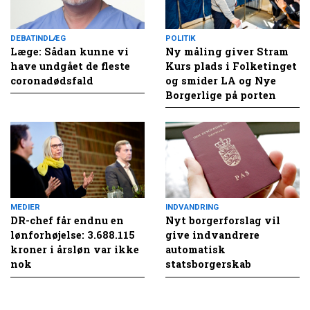
DEBATINDLÆG
POLITIK
Læge: Sådan kunne vi
Ny måling giver Stram
have undgået de fleste
Kurs plads i Folketinget
coronadødsfald
og smider LA og Nye
Borgerlige på porten
MEDIER
INDVANDRING
DR-chef får endnu en
Nyt borgerforslag vil
lønforhøjelse: 3.688.115
give indvandrere
kroner i årsløn var ikke
automatisk
nok
statsborgerskab