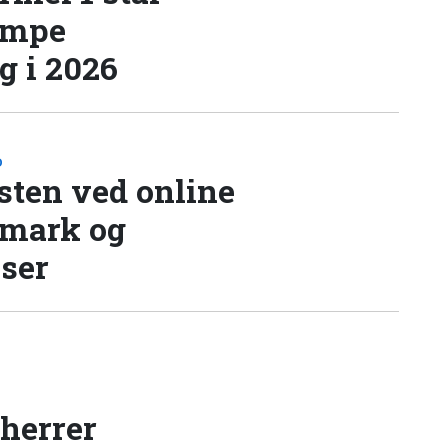
æmpe
 i 2026
D
sten ved online
nmark og
lser
 herrer