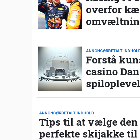
overfor k
omvæltning
ANNONCØRBETALT INDHOL
Forstå kun
casino Da
spilopleve
ANNONCØRBETALT INDHOLD
Tips til at vælge den
perfekte skijakke til