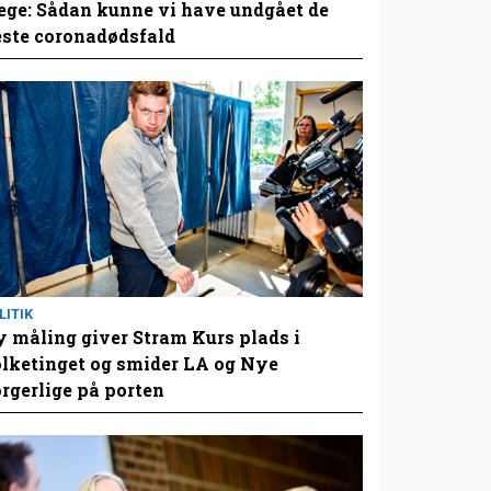
ge: Sådan kunne vi have undgået de
este coronadødsfald
LITIK
 måling giver Stram Kurs plads i
lketinget og smider LA og Nye
rgerlige på porten