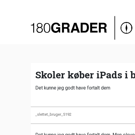
Oversigt
Indland
Udland
Debat
Video
Skoler køber iPads i 
Podcast
Det kunne jeg godt have fortalt dem
_slettet_bruger_5192
Det kunne jeg godt have fortalt dem. Men elever