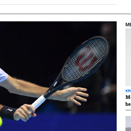
M
KR
Me
be