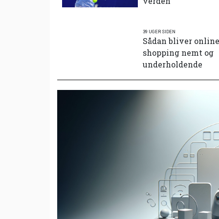
verden
39 UGER SIDEN
Sådan bliver onlin
shopping nemt og
underholdende