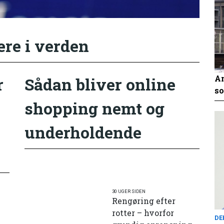
ere i verden
An
r
Sådan bliver online
so
shopping nemt og
underholdende
30 UGER SIDEN
Rengøring efter
rotter – hvorfor
DE