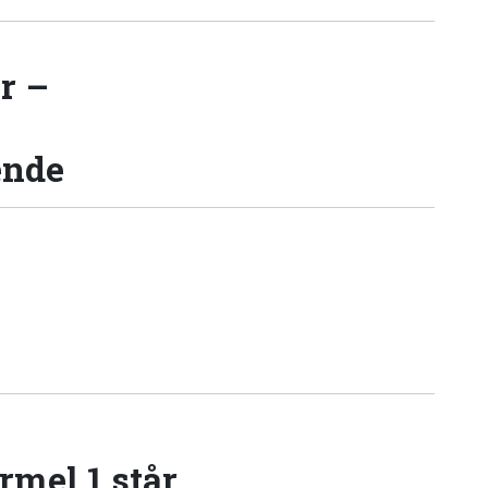
r –
ende
rmel 1 står