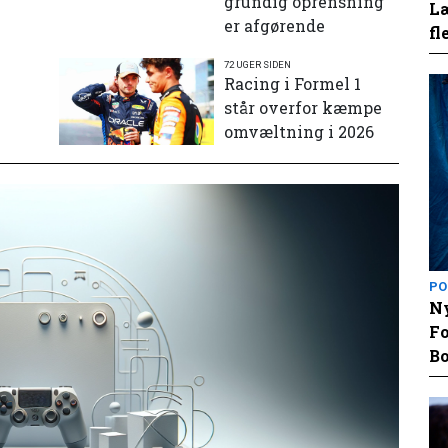
grundig oprensning
Læ
er afgørende
fl
72 UGER SIDEN
e
Racing i Formel 1
står overfor kæmpe
omvæltning i 2026
PO
Ny
Fo
Bo