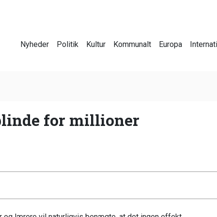
Nyheder
Politik
Kultur
Kommunalt
Europa
Internat
blinde for millioner
 og lærere vil naturligvis benægte, at det ingen effekt