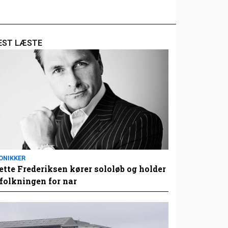
EST LÆSTE
ONIKKER
tte Frederiksen kører sololøb og holder
folkningen for nar