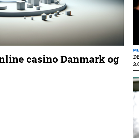
ME
online casino Danmark og
DR
3.