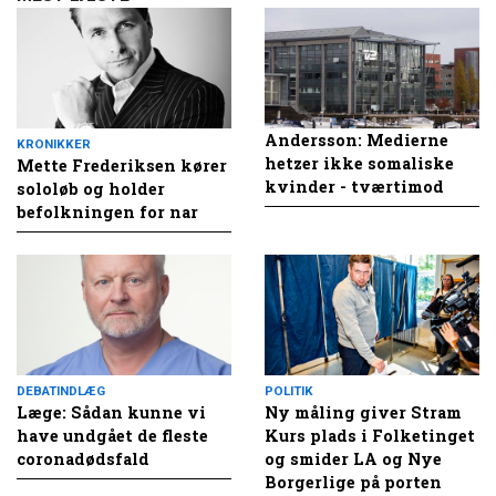
Andersson: Medierne
KRONIKKER
hetzer ikke somaliske
Mette Frederiksen kører
kvinder - tværtimod
sololøb og holder
befolkningen for nar
DEBATINDLÆG
POLITIK
Læge: Sådan kunne vi
Ny måling giver Stram
have undgået de fleste
Kurs plads i Folketinget
coronadødsfald
og smider LA og Nye
Borgerlige på porten