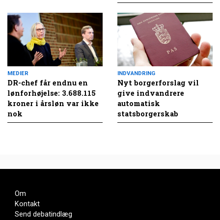
MEDIER
INDVANDRING
DR-chef får endnu en
Nyt borgerforslag vil
lønforhøjelse: 3.688.115
give indvandrere
kroner i årsløn var ikke
automatisk
nok
statsborgerskab
Om
Kontakt
Send debatindlæg