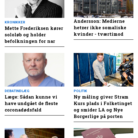
Andersson: Medierne
KRONIKKER
hetzer ikke somaliske
Mette Frederiksen kører
kvinder - tværtimod
sololøb og holder
befolkningen for nar
DEBATINDLÆG
POLITIK
Læge: Sådan kunne vi
Ny måling giver Stram
have undgået de fleste
Kurs plads i Folketinget
coronadødsfald
og smider LA og Nye
Borgerlige på porten