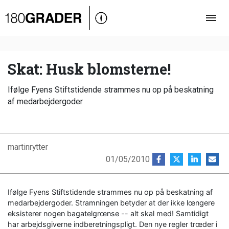
Oversigt
Indland
Udland
Skat: Husk blomsterne!
Debat
Ifølge Fyens Stiftstidende strammes nu op på beskatning
Video
af medarbejdergoder
Podcast
martinrytter
01/05/2010
Ifølge Fyens Stiftstidende strammes nu op på beskatning af
medarbejdergoder. Stramningen betyder at der ikke lœngere
eksisterer nogen bagatelgrœnse -- alt skal med! Samtidigt
har arbejdsgiverne indberetningspligt. Den nye regler trœder i