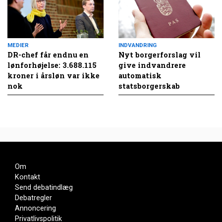
MEDIER
INDVANDRING
DR-chef får endnu en
Nyt borgerforslag vil
lønforhøjelse: 3.688.115
give indvandrere
kroner i årsløn var ikke
automatisk
nok
statsborgerskab
Om
Kontakt
Send debatindlæg
Debatregler
Annoncering
Privatlivspolitik