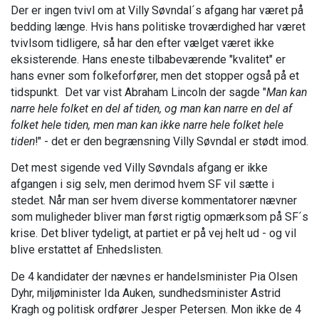
Der er ingen tvivl om at Villy Søvndal´s afgang har været på
bedding længe. Hvis hans politiske troværdighed har været
tvivlsom tidligere, så har den efter vælget været ikke
eksisterende. Hans eneste tilbabeværende "kvalitet" er
hans evner som folkeforfører, men det stopper også på et
tidspunkt. Det var vist Abraham Lincoln der sagde "
Man kan
narre hele folket en del af tiden, og man kan narre en del af
folket hele tiden, men man kan ikke narre hele folket hele
tiden
!" - det er den begrænsning Villy Søvndal er stødt imod.
Det mest sigende ved Villy Søvndals afgang er ikke
afgangen i sig selv, men derimod hvem SF vil sætte i
stedet. Når man ser hvem diverse kommentatorer nævner
som muligheder bliver man først rigtig opmærksom på SF´s
krise. Det bliver tydeligt, at partiet er på vej helt ud - og vil
blive erstattet af Enhedslisten.
De 4 kandidater der nævnes er handelsminister Pia Olsen
Dyhr, miljøminister Ida Auken, sundhedsminister Astrid
Kragh og politisk ordfører Jesper Petersen. Mon ikke de 4