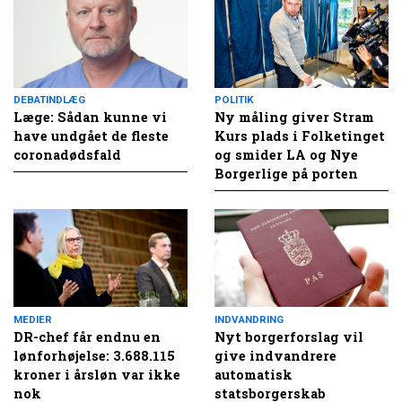
DEBATINDLÆG
POLITIK
Læge: Sådan kunne vi
Ny måling giver Stram
have undgået de fleste
Kurs plads i Folketinget
coronadødsfald
og smider LA og Nye
Borgerlige på porten
MEDIER
INDVANDRING
DR-chef får endnu en
Nyt borgerforslag vil
lønforhøjelse: 3.688.115
give indvandrere
kroner i årsløn var ikke
automatisk
nok
statsborgerskab