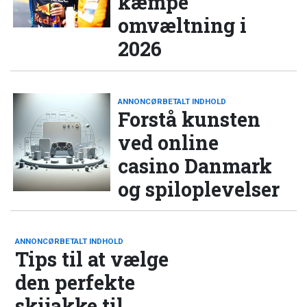
kæmpe
omvæltning i
2026
ANNONCØRBETALT INDHOLD
Forstå kunsten
ved online
casino Danmark
og spiloplevelser
ANNONCØRBETALT INDHOLD
Tips til at vælge
den perfekte
skijakke til