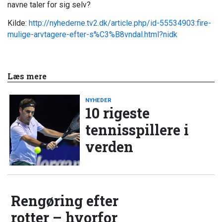
navne taler for sig selv?
Kilde:
http://nyhederne.tv2.dk/article.php/id-55534903:fire-
mulige-arvtagere-efter-s%C3%B8vndal.html?nidk
Læs mere
NYHEDER
10 rigeste
tennisspillere i
verden
Rengøring efter
rotter – hvorfor