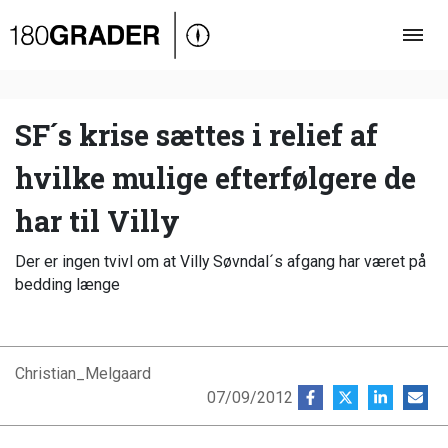
Oversigt
Indland
Udland
SF´s krise sættes i relief af
Debat
hvilke mulige efterfølgere de
Video
har til Villy
Podcast
Der er ingen tvivl om at Villy Søvndal´s afgang har været på
bedding længe
Christian_Melgaard
07/09/2012