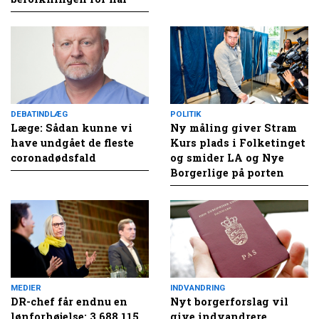
DEBATINDLÆG
POLITIK
Læge: Sådan kunne vi
Ny måling giver Stram
have undgået de fleste
Kurs plads i Folketinget
coronadødsfald
og smider LA og Nye
Borgerlige på porten
MEDIER
INDVANDRING
DR-chef får endnu en
Nyt borgerforslag vil
lønforhøjelse: 3.688.115
give indvandrere