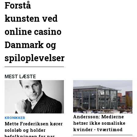
Forstå
kunsten ved
online casino
Danmark og
spiloplevelser
MEST LÆSTE
Andersson: Medierne
KRONIKKER
hetzer ikke somaliske
Mette Frederiksen kører
kvinder - tværtimod
sololøb og holder
befolkningen for nar