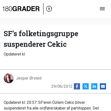
Oversigt
Indland
Udland
SF's folketingsgruppe
Debat
suspenderer Cekic
Video
Opdateret kl
Podcast
Jesper Ørsted
29/06/2012
Opdateret kl. 20:57: SF'eren Özlem Cekic bliver
suspenderet fra alle ordførerskaber af partitoppen. Det