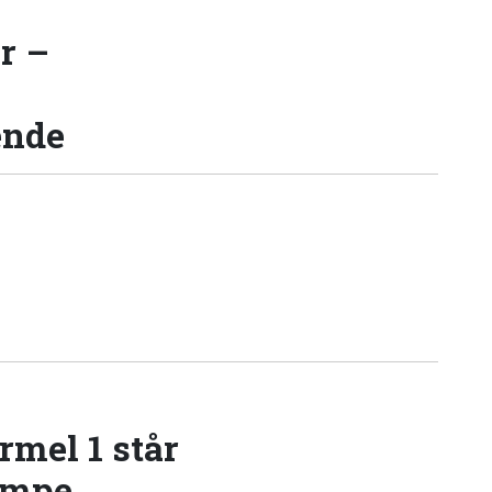
r –
ende
rmel 1 står
æmpe