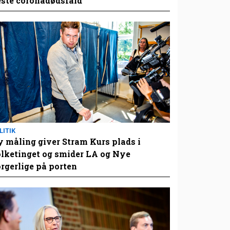
este coronadødsfald
LITIK
 måling giver Stram Kurs plads i
lketinget og smider LA og Nye
rgerlige på porten