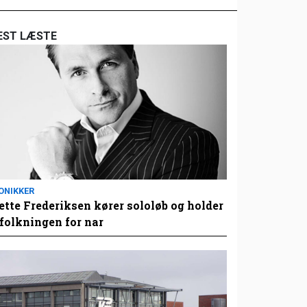
EST LÆSTE
ONIKKER
tte Frederiksen kører sololøb og holder
folkningen for nar