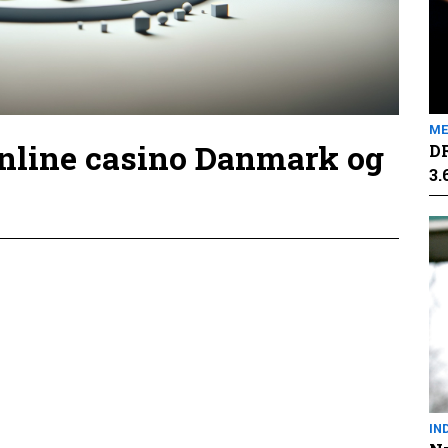
ME
online casino Danmark og
DR
3.
IN