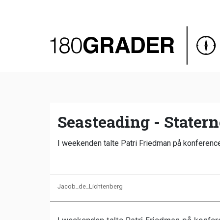
Oversigt
Indland
Udland
Debat
Video
Seasteading - Stater
Podcast
I weekenden talte Patri Friedman på konferencen
Jacob_de_Lichtenberg