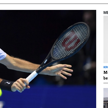
M
KR
Me
be