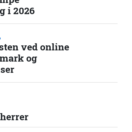
 i 2026
D
sten ved online
nmark og
lser
 herrer