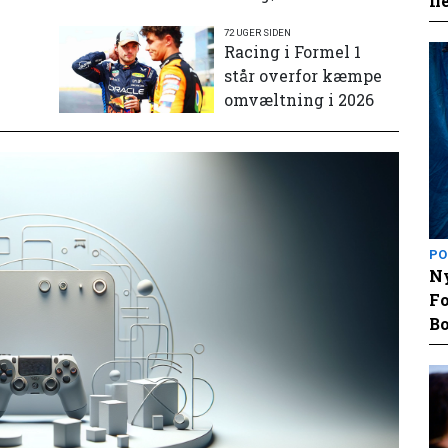
fl
72 UGER SIDEN
e
Racing i Formel 1
står overfor kæmpe
omvæltning i 2026
PO
Ny
Fo
Bo