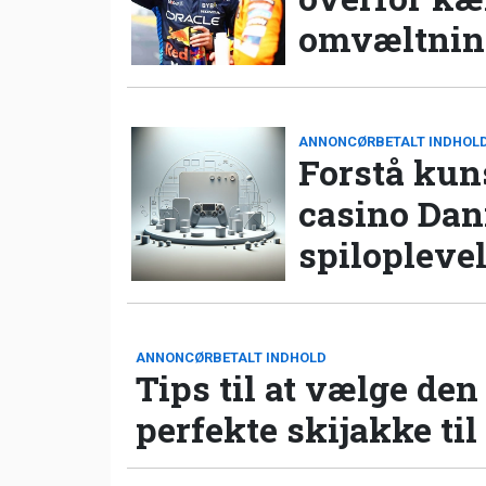
omvæltning
ANNONCØRBETALT INDHOL
Forstå kun
casino Da
spilopleve
ANNONCØRBETALT INDHOLD
Tips til at vælge den
perfekte skijakke til