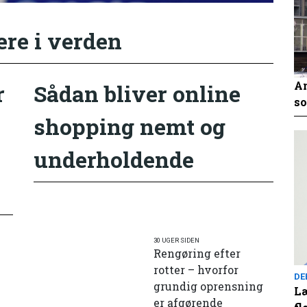
ere i verden
An
r
Sådan bliver online
so
shopping nemt og
underholdende
30 UGER SIDEN
Rengøring efter
rotter – hvorfor
DE
grundig oprensning
Læ
er afgørende