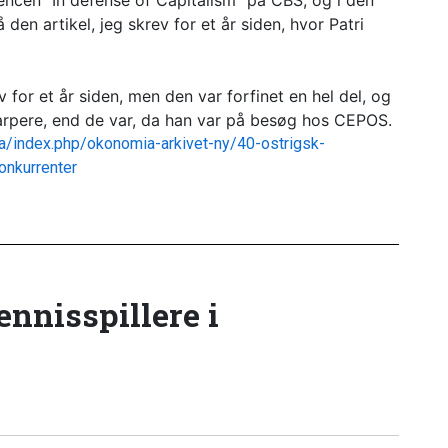
encen "In defense of Capitalism" på CBS, og i den
en artikel, jeg skrev for et år siden, hvor Patri
or et år siden, men den var forfinet en hel del, og
arpere, end de var, da han var på besøg hos CEPOS.
/index.php/okonomia-arkivet-ny/40-ostrigsk-
onkurrenter
tennisspillere i