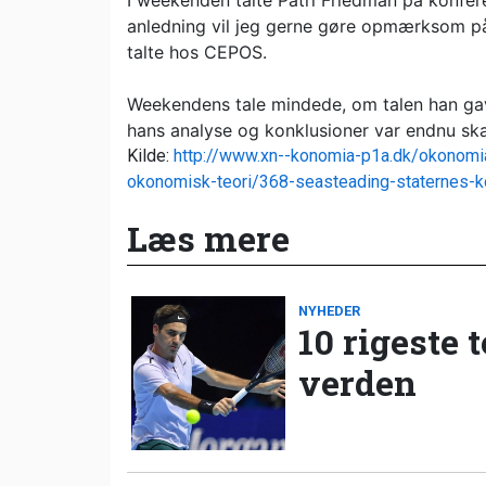
I weekenden talte Patri Friedman på konfer
anledning vil jeg gerne gøre opmærksom på d
talte hos CEPOS.
Weekendens tale mindede, om talen han gav f
hans analyse og konklusioner var endnu sk
Kilde:
http://www.xn--konomia-p1a.dk/okonomia
okonomisk-teori/368-seasteading-staternes-k
Læs mere
NYHEDER
10 rigeste 
verden