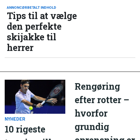
ANNONCØRBETALT INDHOLD
Tips til at vælge
den perfekte
skijakke til
herrer
Rengøring
efter rotter –
hvorfor
NYHEDER
grundig
10 rigeste