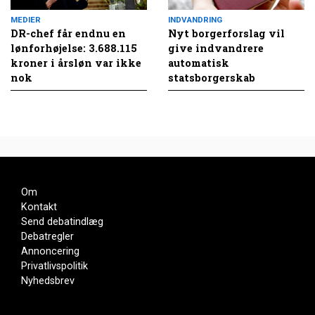
MEDIER
INDVANDRING
DR-chef får endnu en
Nyt borgerforslag vil
lønforhøjelse: 3.688.115
give indvandrere
kroner i årsløn var ikke
automatisk
nok
statsborgerskab
Om
Kontakt
Send debatindlæg
Debatregler
Annoncering
Privatlivspolitik
Nyhedsbrev