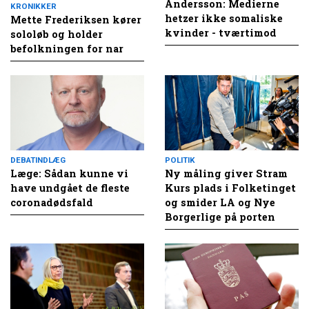
Andersson: Medierne
KRONIKKER
hetzer ikke somaliske
Mette Frederiksen kører
kvinder - tværtimod
sololøb og holder
befolkningen for nar
DEBATINDLÆG
POLITIK
Læge: Sådan kunne vi
Ny måling giver Stram
have undgået de fleste
Kurs plads i Folketinget
coronadødsfald
og smider LA og Nye
Borgerlige på porten