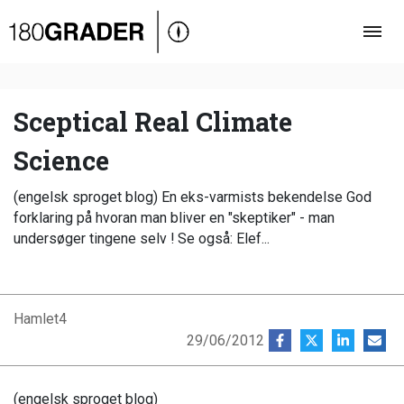
Oversigt
Indland
Udland
Sceptical Real Climate
Debat
Science
Video
(engelsk sproget blog) En eks-varmists bekendelse God
Podcast
forklaring på hvoran man bliver en "skeptiker" - man
undersøger tingene selv ! Se også: Elef...
Hamlet4
29/06/2012
(engelsk sproget blog)