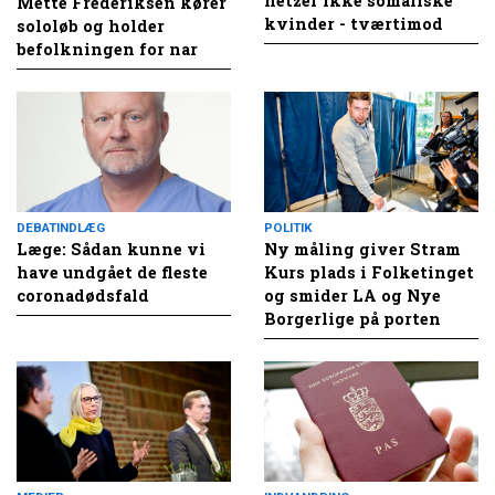
hetzer ikke somaliske
Mette Frederiksen kører
kvinder - tværtimod
sololøb og holder
befolkningen for nar
DEBATINDLÆG
POLITIK
Læge: Sådan kunne vi
Ny måling giver Stram
have undgået de fleste
Kurs plads i Folketinget
coronadødsfald
og smider LA og Nye
Borgerlige på porten