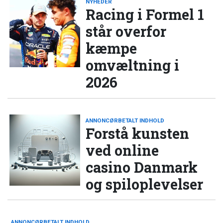
NYHEDER
Racing i Formel 1
står overfor
kæmpe
omvæltning i
2026
ANNONCØRBETALT INDHOLD
Forstå kunsten
ved online
casino Danmark
og spiloplevelser
ANNONCØRBETALT INDHOLD