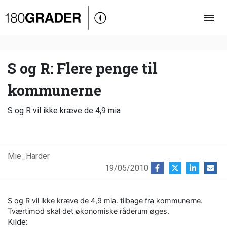
Oversigt
Indland
Udland
S og R: Flere penge til
Debat
kommunerne
Video
S og R vil ikke kræve de 4,9 mia
Podcast
Mie_Harder
19/05/2010
S og R vil ikke kræve de 4,9 mia. tilbage fra kommunerne.
Tværtimod skal det økonomiske råderum øges.
Kilde: