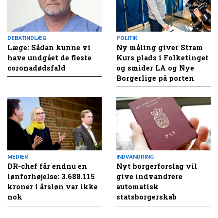
DEBATINDLÆG
POLITIK
Læge: Sådan kunne vi
Ny måling giver Stram
have undgået de fleste
Kurs plads i Folketinget
coronadødsfald
og smider LA og Nye
Borgerlige på porten
MEDIER
INDVANDRING
DR-chef får endnu en
Nyt borgerforslag vil
lønforhøjelse: 3.688.115
give indvandrere
kroner i årsløn var ikke
automatisk
nok
statsborgerskab