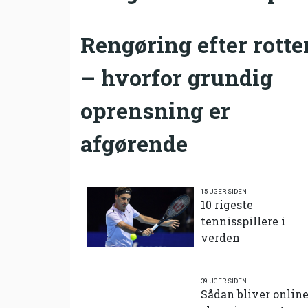
Rengøring efter rotte
– hvorfor grundig
oprensning er
afgørende
15 UGER SIDEN
10 rigeste
tennisspillere i
verden
39 UGER SIDEN
Sådan bliver onlin