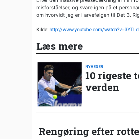
Efter den massive pressedækning af min for
misforståelser, og svare igen på et persona
om hvorvidt jeg er i arvefølgen til Det 3. Rig
Kilde:
http://www.youtube.com/watch?v=3YT
Læs mere
NYHEDER
10 rigeste 
verden
Rengøring efter rotte