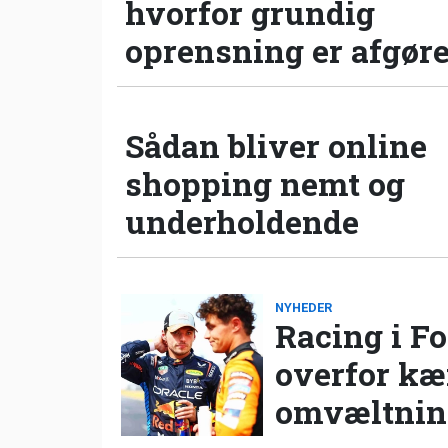
hvorfor grundig
oprensning er afgør
Sådan bliver online
shopping nemt og
underholdende
NYHEDER
Racing i Fo
overfor k
omvæltning