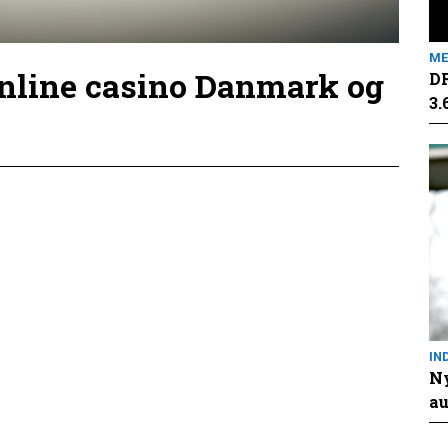
ME
online casino Danmark og
DR
3.
IN
Ny
au