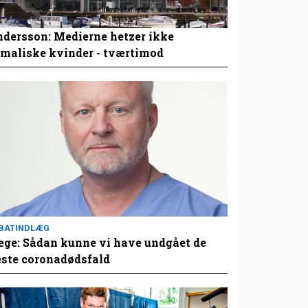
dersson: Medierne hetzer ikke
maliske kvinder - tværtimod
BATINDLÆG
ge: Sådan kunne vi have undgået de
este coronadødsfald