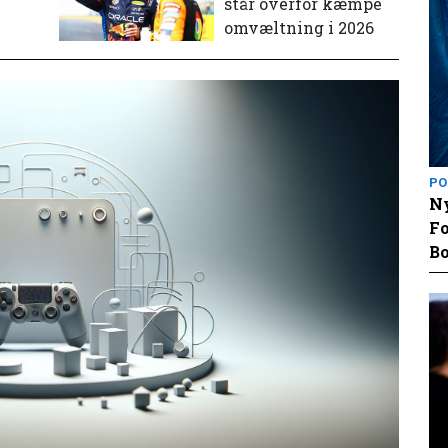
står overfor kæmpe
omvæltning i 2026
PO
Ny
Fo
Bo