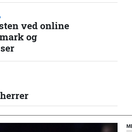
D
sten ved online
nmark og
lser
 herrer
M