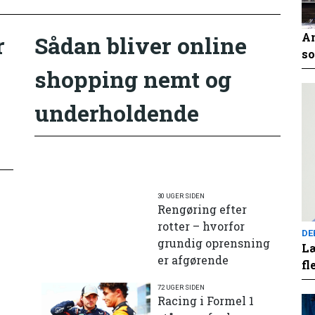
An
r
Sådan bliver online
so
shopping nemt og
underholdende
30 UGER SIDEN
Rengøring efter
rotter – hvorfor
DE
grundig oprensning
Læ
er afgørende
fl
72 UGER SIDEN
e
Racing i Formel 1