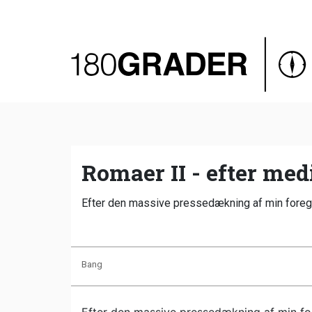
Oversigt
Indland
Udland
Debat
Video
Romaer II - efter me
Podcast
Efter den massive pressedækning af min foregåe
Bang