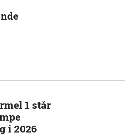
ende
rmel 1 står
æmpe
 i 2026