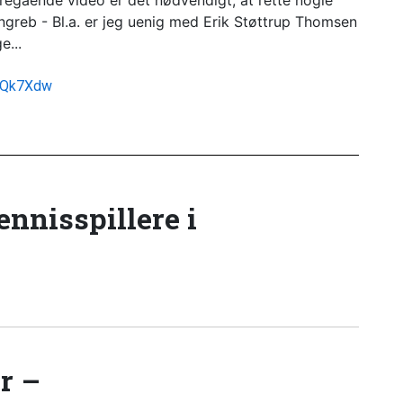
egående video er det nødvendigt, at rette nogle
ngreb - Bl.a. er jeg uenig med Erik Støttrup Thomsen
e...
LdQk7Xdw
tennisspillere i
r –