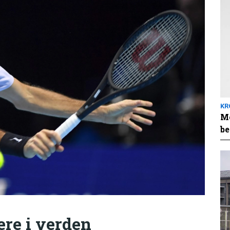
KR
Me
be
ere i verden