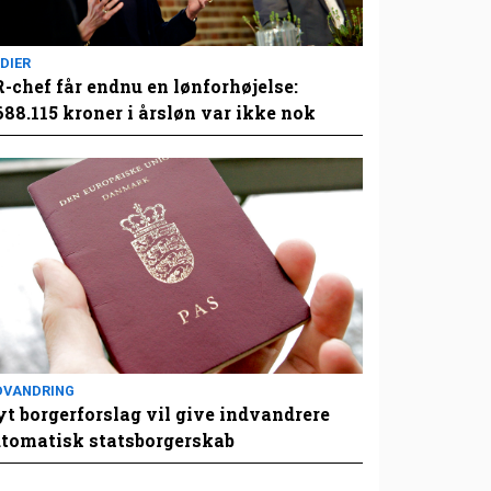
DIER
-chef får endnu en lønforhøjelse:
688.115 kroner i årsløn var ikke nok
DVANDRING
t borgerforslag vil give indvandrere
tomatisk statsborgerskab