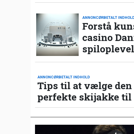
ANNONCØRBETALT INDHOL
Forstå kun
casino Da
spilopleve
ANNONCØRBETALT INDHOLD
Tips til at vælge den
perfekte skijakke til