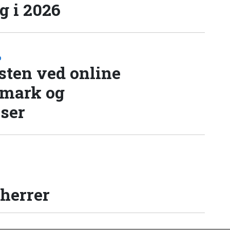
 i 2026
D
sten ved online
nmark og
lser
 herrer