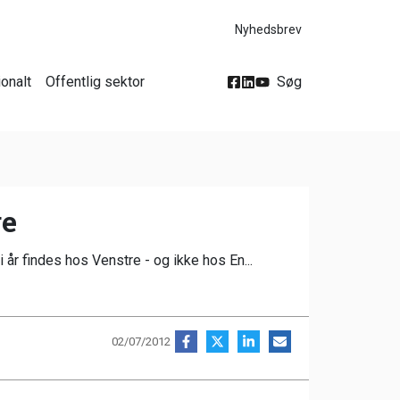
Nyhedsbrev
ionalt
Offentlig sektor
Søg
ge
r findes hos Venstre - og ikke hos En...
02/07/2012