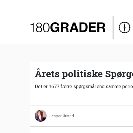
Oversigt
Indland
Udland
Debat
Video
Årets politiske Spør
Podcast
Det er 1677 færre spørgsmål end samme periode 
Jesper Ørsted