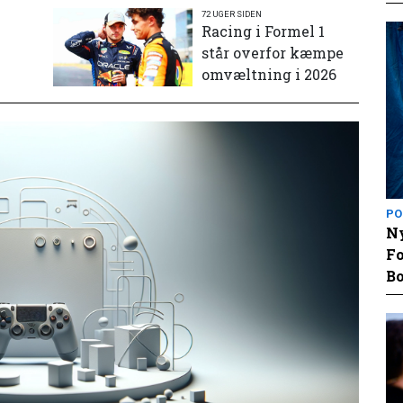
72 UGER SIDEN
e
Racing i Formel 1
står overfor kæmpe
omvæltning i 2026
PO
Ny
Fo
Bo