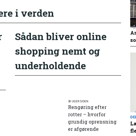
ere i verden
An
r
Sådan bliver online
so
shopping nemt og
underholdende
30 UGER SIDEN
Rengøring efter
rotter – hvorfor
DE
grundig oprensning
Læ
er afgørende
fl