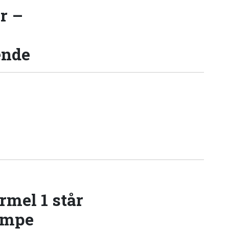
r –
ende
rmel 1 står
æmpe