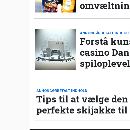
omvæltning
ANNONCØRBETALT INDHOL
Forstå kun
casino Da
spilopleve
ANNONCØRBETALT INDHOLD
Tips til at vælge den
perfekte skijakke til