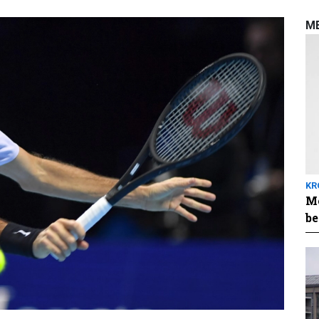
M
KR
Me
be