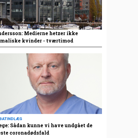
dersson: Medierne hetzer ikke
maliske kvinder - tværtimod
BATINDLÆG
ge: Sådan kunne vi have undgået de
este coronadødsfald