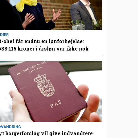
DIER
-chef får endnu en lønforhøjelse:
688.115 kroner i årsløn var ikke nok
DVANDRING
t borgerforslag vil give indvandrere