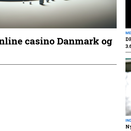
ME
online casino Danmark og
DR
3.
IN
Ny