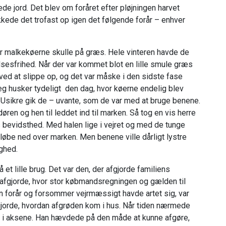
e jord. Det blev om foråret efter pløjningen harvet
kede det trofast op igen det følgende forår – enhver
år malkekøerne skulle på græs. Hele vinteren havde de
sesfrihed. Når der var kommet blot en lille smule græs
ved at slippe op, og det var måske i den sidste fase
eg husker tydeligt den dag, hvor køerne endelig blev
. Usikre gik de – uvante, som de var med at bruge benene.
n og hen til leddet ind til marken. Så tog en vis herre
 bevidsthed. Med halen lige i vejret og med de tunge
 løbe ned over marken. Men benene ville dårligt lystre
ghed.
et lille brug. Det var den, der afgjorde familiens
 afgjorde, hvor stor købmandsregningen og gælden til
dan forår og forsommer vejrmæssigt havde artet sig, var
fgjorde, hvordan afgrøden kom i hus. Når tiden nærmede
ne i aksene. Han hævdede på den måde at kunne afgøre,