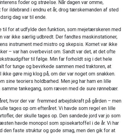
 vinterens foder og strøelse. Når dagen var omme,
 for ildebrand i endnu et år, drog tærskemanden af sted
srig dag var til ende.
e til for at udfylde den funktion, som mejetærskeren med
n var ikke særlig udbredt. Der fandtes maskinstationer,
dens instrument med mistro og skepsis. Kornet var ikke
ker – var han overbevist om. Sandt var det, at det ofte
traudgifter til følge. Min far forholdt sig i det hele
 alt for tunge og bevirkede sammen med traktoren, at
l ikke gøre mig klog på, om der var noget om snakken.
 om sine teoriers holdbarhed. Men jeg har ham en lille
den samme tankegang, som ræven med de sure rønnebær.
ret, hvor der var fremmed arbejdskraft på gården – men
skulle tages op om efteråret. Vi havde som regel en lille
artofler, der skulle tages op. Den sandede jord var jo som
er næsten havde monopol som spisekartoffel i de år. Vi har
 den faste struktur og gode smag, men den gik for at