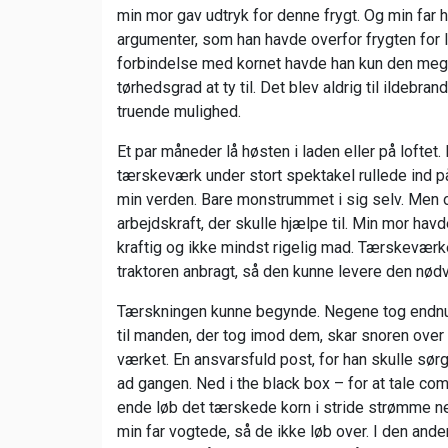
min mor gav udtryk for denne frygt. Og min far
argumenter, som han havde overfor frygten for l
forbindelse med kornet havde han kun den mege
tørhedsgrad at ty til. Det blev aldrig til ildeb
truende mulighed.
Et par måneder lå høsten i laden eller på loftet. I
tærskeværk under stort spektakel rullede ind p
min verden. Bare monstrummet i sig selv. Men 
arbejdskraft, der skulle hjælpe til. Min mor ha
kraftig og ikke mindst rigelig mad. Tærskeværke
traktoren anbragt, så den kunne levere den nød
Tærskningen kunne begynde. Negene tog endnu 
til manden, der tog imod dem, skar snoren ov
værket. En ansvarsfuld post, for han skulle sør
ad gangen. Ned i the black box – for at tale co
ende løb det tærskede korn i stride strømme ned
min far vogtede, så de ikke løb over. I den and