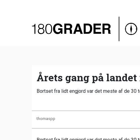
Oversigt
Indland
Udland
Debat
Video
Årets gang på landet 
Podcast
Bortset fra lidt engjord var det meste af de 30 t
thomaspp
Bortset fra lidt engjord var det meste af de 30 t