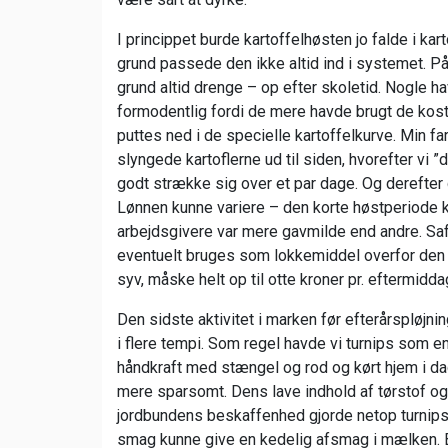
I princippet burde kartoffelhøsten jo falde i kar
grund passede den ikke altid ind i systemet. 
grund altid drenge – op efter skoletid. Nogle ha
formodentlig fordi de mere havde brugt de kos
puttes ned i de specielle kartoffelkurve. Min 
slyngede kartoflerne ud til siden, hvorefter vi
godt strække sig over et par dage. Og derefter d
Lønnen kunne variere – den korte høstperiode 
arbejdsgivere var mere gavmilde end andre. Saf
eventuelt bruges som lokkemiddel overfor den 
syv, måske helt op til otte kroner pr. eftermidda
Den sidste aktivitet i marken før efterårspløjn
i flere tempi. Som regel havde vi turnips som e
håndkraft med stængel og rod og kørt hjem i dag
mere sparsomt. Dens lave indhold af tørstof og
jordbundens beskaffenhed gjorde netop turnips 
smag kunne give en kedelig afsmag i mælken. Bas