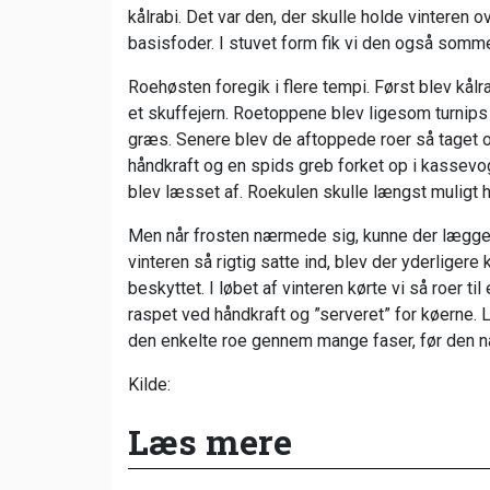
kålrabi. Det var den, der skulle holde vinter
basisfoder. I stuvet form fik vi den også somm
Roehøsten foregik i flere tempi. Først blev kål
et skuffejern. Roetoppene blev ligesom turnip
græs. Senere blev de aftoppede roer så taget 
håndkraft og en spids greb forket op i kassevo
blev læsset af. Roekulen skulle længst muligt 
Men når frosten nærmede sig, kunne der lægges
vinteren så rigtig satte ind, blev der yderligere
beskyttet. I løbet af vinteren kørte vi så roer ti
raspet ved håndkraft og ”serveret” for køerne.
den enkelte roe gennem mange faser, før den
Kilde:
Læs mere