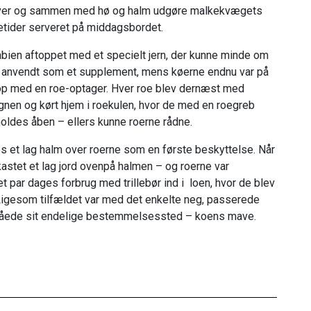
en over og sammen med hø og halm udgøre malkekvægets
etider serveret på middagsbordet.
rabien aftoppet med et specielt jern, der kunne minde om
s anvendt som et supplement, mens køerne endnu var på
op med en roe-optager. Hver roe blev dernæst med
gnen og kørt hjem i roekulen, hvor de med en roegreb
holdes åben – ellers kunne roerne rådne.
 et lag halm over roerne som en første beskyttelse. Når
 kastet et lag jord ovenpå halmen – og roerne var
l et par dages forbrug med trillebør ind i loen, hvor de blev
 Ligesom tilfældet var med det enkelte neg, passerede
 nåede sit endelige bestemmelsessted – koens mave.