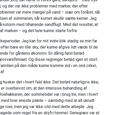
, og der var ikke problemer med marker, der efter
blemet var mere mangel på vand – især om foråret, når
elsen af sommeren, når kornet skulle sætte kerner. Jeg
rårsstorm med tilhørende sandflugt. Med det resultat, at
f marken – og det hele kunne starte forfra.
rkeperioder. Jeg kan for mit indre blik stadig se min far
ter bare en lille sky, der kunne afgive lidt væde til de
ende for gårdens økonomi. En dårlig høst betød
grovvarefirmaet. Og disse regninger betød igen et stort
t familien på den måde kunne komme ind i en ond cirkel,
af.
 husker det i hvert fald ikke. Det betød naturligvis ikke,
 er overbevist om, at den intensive behandling af
Roehakkeren, der sommetider var i brug tre, men i hvert
g med hver eneste plante – samtidig med at alt ukrudt
e roer, men jeg var ikke vild med dette arbejde. Jeg
bagede som regel fra en skyfri himmel. Senegræs var et