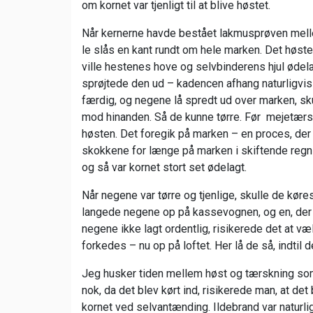
om kornet var tjenligt til at blive høstet.
Når kernerne havde bestået lakmusprøven melle
le slås en kant rundt om hele marken. Det høste
ville hestenes hove og selvbinderens hjul ødel
sprøjtede den ud – kadencen afhang naturligvis 
færdig, og negene lå spredt ud over marken, skul
mod hinanden. Så de kunne tørre. Før mejetærske
høsten. Det foregik på marken – en proces, der s
skokkene for længe på marken i skiftende regn 
og så var kornet stort set ødelagt.
Når negene var tørre og tjenlige, skulle de kør
langede negene op på kassevognen, og en, der l
negene ikke lagt ordentlig, risikerede det at væ
forkedes – nu op på loftet. Her lå de så, indtil 
Jeg husker tiden mellem høst og tærskning som 
nok, da det blev kørt ind, risikerede man, at det
kornet ved selvantænding. Ildebrand var naturli