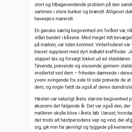
stort og tilbagevendende problem på den sanded
sammen i store bunker og brændt. Alligevel duk
haveejers mareridt.
En ganske særlig begivenhed om foråret var, n
stået bundet i båsene. Med meget lidt bevægel
på marken, var tiden kommet. Vinterfoderet var 
blevet suppleret med dyrt indkøbt kraftfoder. J
sluppet løs og forsøgt lokket ud ad stalddøren
Tøvende, prøvende og snusende gennem stalddøre
imidlertid ved dem – friheden dæmrede i deres
yvere svingende fra side til side prøvede de at
dem, og nogle faldt da også af deres dumdristi
Høsten var naturligt årets største begivenhed på 
økonomi det følgende år. Det var også den, der
mølleren skulle blive i årets løb. Uanset, hvor
det trods alt høstperiodens vejr og vind, der a
sig, gik min far jævnligt og tyggede på kerner