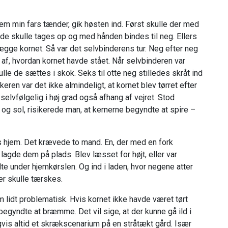
m min fars tænder, gik høsten ind. Først skulle der med
de skulle tages op og med hånden bindes til neg. Ellers
ægge kornet. Så var det selvbinderens tur. Neg efter neg
af, hvordan kornet havde stået. Når selvbinderen var
le de sættes i skok. Seks til otte neg stilledes skråt ind
ren var det ikke almindeligt, at kornet blev tørret efter
elvfølgelig i høj grad også afhang af vejret. Stod
og sol, risikerede man, at kernerne begyndte at spire –
es hjem. Det krævede to mand. En, der med en fork
agde dem på plads. Blev læsset for højt, eller var
lte under hjemkørslen. Og ind i laden, hvor negene atter
der skulle tærskes.
lidt problematisk. Hvis kornet ikke havde været tørt
 begyndte at bræmme. Det vil sige, at der kunne gå ild i
gvis altid et skrækscenarium på en stråtækt gård. Især