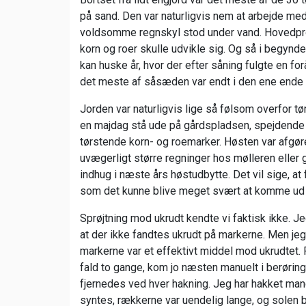
på sand. Den var naturligvis nem at arbejde med
voldsomme regnskyl stod under vand. Hovedpro
korn og roer skulle udvikle sig. Og så i begynd
kan huske år, hvor der efter såning fulgte en fo
det meste af såsæden var endt i den ene ende a
Jorden var naturligvis lige så følsom overfor tø
en majdag stå ude på gårdspladsen, spejdende ef
tørstende korn- og roemarker. Høsten var afgør
uvægerligt større regninger hos mølleren eller 
indhug i næste års høstudbytte. Det vil sige, a
som det kunne blive meget svært at komme ud 
Sprøjtning mod ukrudt kendte vi faktisk ikke. Jeg
at der ikke fandtes ukrudt på markerne. Men jeg
markerne var et effektivt middel mod ukrudtet. 
fald to gange, kom jo næsten manuelt i berørin
fjernedes ved hver hakning. Jeg har hakket mang
syntes, rækkerne var uendelig lange, og solen 