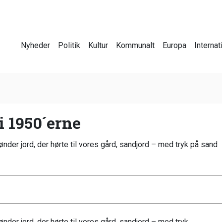
Nyheder
Politik
Kultur
Kommunalt
Europa
Internat
i 1950´erne
ønder jord, der hørte til vores gård, sandjord – med tryk på sand
ønder jord, der hørte til vores gård, sandjord – med tryk