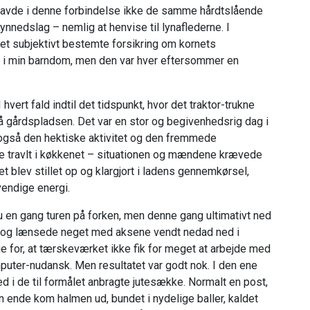
 havde i denne forbindelse ikke de samme hårdtslående
ynnedslag – nemlig at henvise til lynaflederne. I
t subjektivt bestemte forsikring om kornets
rand i min barndom, men den var hver eftersommer en
 hvert fald indtil det tidspunkt, hvor det traktor-trukne
å gårdspladsen. Det var en stor og begivenhedsrig dag i
også den hektiske aktivitet og den fremmede
vde travlt i køkkenet – situationen og mændene krævede
t blev stillet op og klargjort i ladens gennemkørsel,
vendige energi.
en gang turen på forken, men denne gang ultimativt ned
er og lænsede neget med aksene vendt nedad ned i
ge for, at tærskeværket ikke fik for meget at arbejde med
mputer-nudansk. Men resultatet var godt nok. I den ene
 i de til formålet anbragte jutesække. Normalt en post,
en ende kom halmen ud, bundet i nydelige baller, kaldet