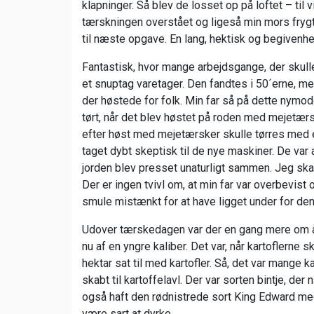
klapninger. Så blev de losset op på loftet – til
tærskningen overstået og ligeså min mors frygt
til næste opgave. En lang, hektisk og begivenhed
Fantastisk, hvor mange arbejdsgange, der skull
et snuptag varetager. Den fandtes i 50´erne, me
der høstede for folk. Min far så på dette nymo
tørt, når det blev høstet på roden med mejetærs
efter høst med mejetærsker skulle tørres med eks
taget dybt skeptisk til de nye maskiner. De var
jorden blev presset unaturligt sammen. Jeg ska
Der er ingen tvivl om, at min far var overbevist
smule mistænkt for at have ligget under for 
Udover tærskedagen var der en gang mere om å
nu af en yngre kaliber. Det var, når kartoflerne 
hektar sat til med kartofler. Så, det var mange k
skabt til kartoffelavl. Der var sorten bintje, d
også haft den rødnistrede sort King Edward med
være sart at dyrke.