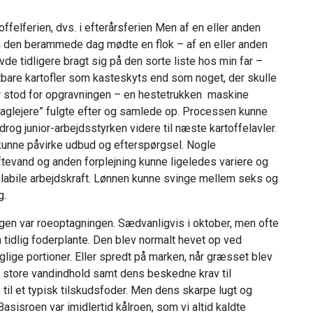
toffelferien, dvs. i efterårsferien Men af en eller anden
På den berammede dag mødte en flok – af en eller anden
vde tidligere bragt sig på den sorte liste hos min far –
tbare kartofler som kasteskyts end som noget, der skulle
far stod for opgravningen – en hestetrukken maskine
 ”daglejere” fulgte efter og samlede op. Processen kunne
rog junior-arbejdsstyrken videre til næste kartoffelavler.
kunne påvirke udbud og efterspørgsel. Nogle
tevand og anden forplejning kunne ligeledes variere og
labile arbejdskraft. Lønnen kunne svinge mellem seks og
g.
ingen var roeoptagningen. Sædvanligvis i oktober, men ofte
n tidlig foderplante. Den blev normalt hevet op ved
lige portioner. Eller spredt på marken, når græsset blev
 store vandindhold samt dens beskedne krav til
til et typisk tilskudsfoder. Men dens skarpe lugt og
isroen var imidlertid kålroen, som vi altid kaldte