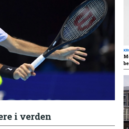
KR
Me
be
ere i verden