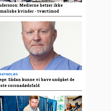
dersson: Medierne hetzer ikke
maliske kvinder - tværtimod
BATINDLÆG
ge: Sådan kunne vi have undgået de
este coronadødsfald