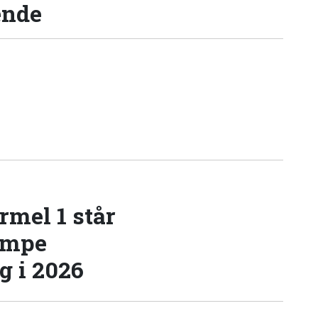
ende
rmel 1 står
æmpe
 i 2026