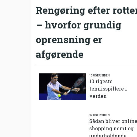
Rengøring efter rotte
– hvorfor grundig
oprensning er
afgørende
15 UGER SIDEN
10 rigeste
tennisspillere i
verden
39 UGER SIDEN
Sådan bliver onlin
shopping nemt og
underholdende