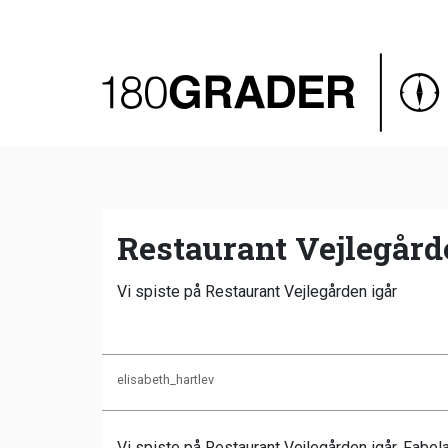
Oversigt
Indland
Udland
Debat
Video
Restaurant Vejlegårde
Podcast
Vi spiste på Restaurant Vejlegården igår
elisabeth_hartlev
Vi spiste på Restaurant Vejlegården igår. Fabel