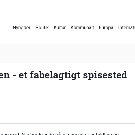
Nyheder
Politik
Kultur
Kommunalt
Europa
Internat
n - et fabelagtigt spisested
agtig mad. Alle borde, inde såvel som ude, var fyldt op og