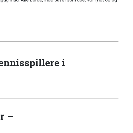
!
tennisspillere i
r –