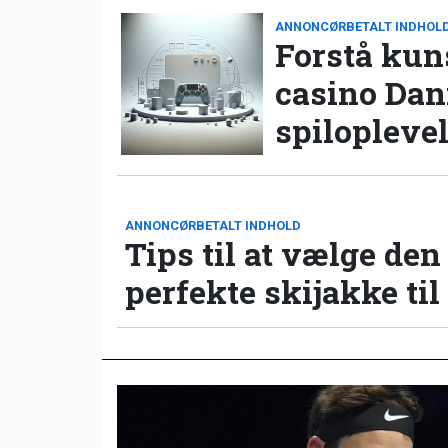
ANNONCØRBETALT INDHOL
Forstå kun
casino Da
spilopleve
ANNONCØRBETALT INDHOLD
Tips til at vælge den
perfekte skijakke til