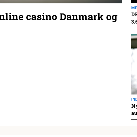
ME
online casino Danmark og
DR
3.
IN
Ny
au