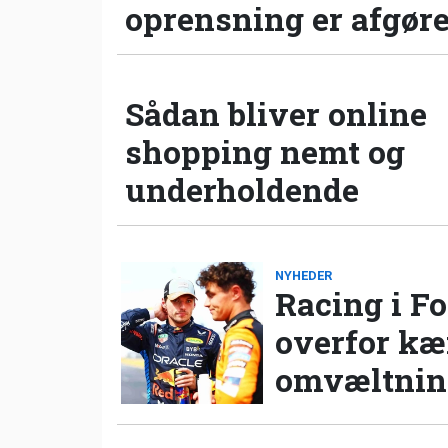
oprensning er afgør
Sådan bliver online
shopping nemt og
underholdende
NYHEDER
Racing i Fo
overfor k
omvæltning