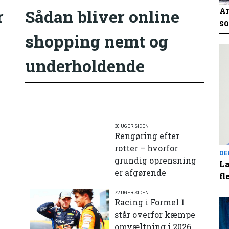
An
r
Sådan bliver online
so
shopping nemt og
underholdende
30 UGER SIDEN
Rengøring efter
rotter – hvorfor
DE
grundig oprensning
Læ
er afgørende
fl
72 UGER SIDEN
e
Racing i Formel 1
står overfor kæmpe
omvæltning i 2026