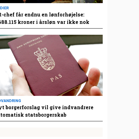
DIER
-chef får endnu en lønforhøjelse:
688.115 kroner i årsløn var ikke nok
DVANDRING
t borgerforslag vil give indvandrere
tomatisk statsborgerskab