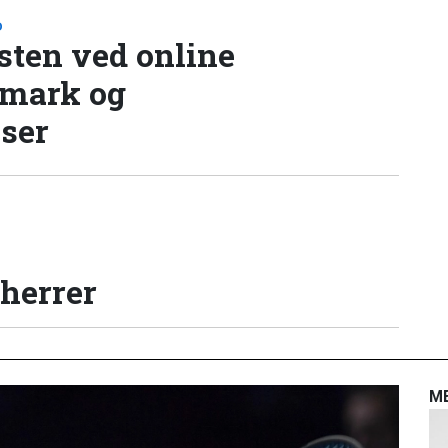
D
sten ved online
nmark og
lser
 herrer
M