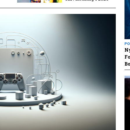
PO
Ny
Fo
Bo