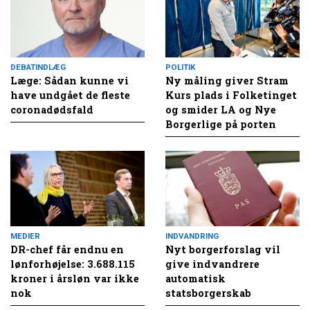
DEBATINDLÆG
POLITIK
Læge: Sådan kunne vi
Ny måling giver Stram
have undgået de fleste
Kurs plads i Folketinget
coronadødsfald
og smider LA og Nye
Borgerlige på porten
MEDIER
INDVANDRING
DR-chef får endnu en
Nyt borgerforslag vil
lønforhøjelse: 3.688.115
give indvandrere
kroner i årsløn var ikke
automatisk
nok
statsborgerskab