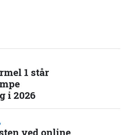
rmel 1 står
æmpe
 i 2026
D
sten ved online