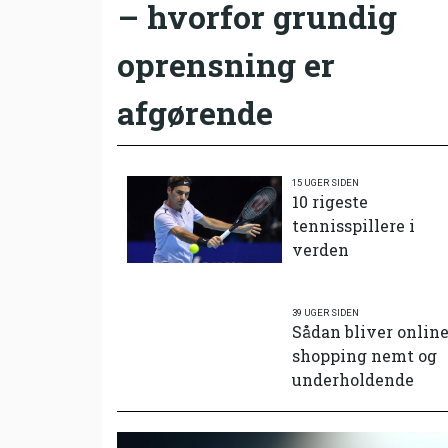
– hvorfor grundig
oprensning er
afgørende
15 UGER SIDEN
10 rigeste
tennisspillere i
verden
39 UGER SIDEN
Sådan bliver onlin
shopping nemt og
underholdende