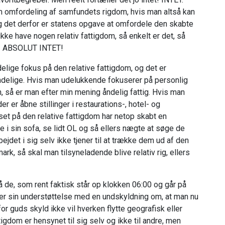
m omfordeling af samfundets rigdom, hvis man altså kan
 det derfor er statens opgave at omfordele den skabte
 ikke have nogen relativ fattigdom, så enkelt er det, så
ET! ABSOLUT INTET!
lige fokus på den relative fattigdom, og det er
delige. Hvis man udelukkende fokuserer på personlig
, så er man efter min mening åndelig fattig. Hvis man
r er åbne stillinger i restaurations-, hotel- og
uset på den relative fattigdom har netop skabt en
e i sin sofa, se lidt OL og så ellers nægte at søge de
ejdet i sig selv ikke tjener til at trække dem ud af den
rk, så skal man tilsyneladende blive relativ rig, ellers
å de, som rent faktisk står op klokken 06:00 og går på
er sin understøttelse med en undskyldning om, at man nu
r guds skyld ikke vil hverken flytte geografisk eller
tigdom er hensynet til sig selv og ikke til andre, men