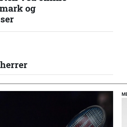
nmark og
lser
 herrer
M