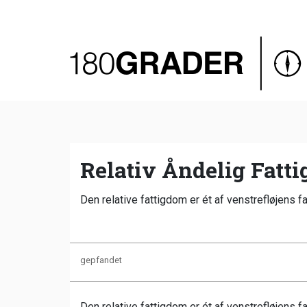
Oversigt
Indland
Udland
Debat
Video
Relativ Åndelig Fatt
Podcast
Den relative fattigdom er ét af venstrefløjens f
gepfandet
Den relative fattigdom er ét af venstrefløjens fa