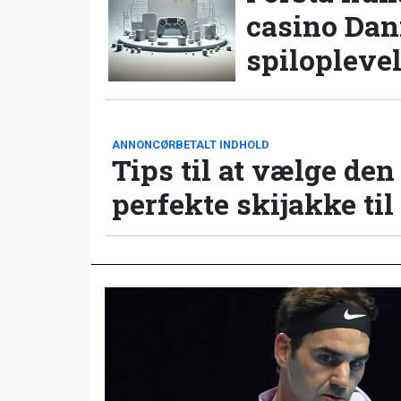
casino Da
spilopleve
ANNONCØRBETALT INDHOLD
Tips til at vælge den
perfekte skijakke til