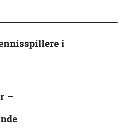
tennisspillere i
r –
ende