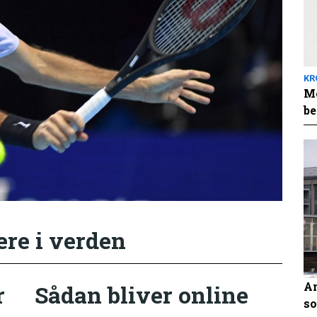
KR
Me
be
ere i verden
An
r
Sådan bliver online
so