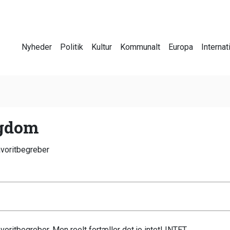
Nyheder
Politik
Kultur
Kommunalt
Europa
Internat
igdom
avoritbegreber
voritbegreber. Men reelt fortæller det jo intet! INTET.