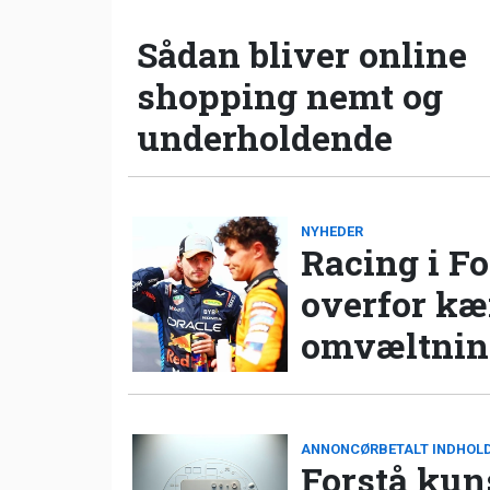
Sådan bliver online
shopping nemt og
underholdende
NYHEDER
Racing i Fo
overfor k
omvæltning
ANNONCØRBETALT INDHOL
Forstå kun