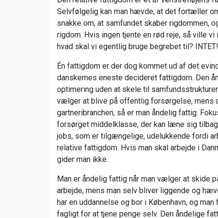
Selvfølgelig kan man hævde, at det fortæller o
snakke om, at samfundet skaber rigdommen, og
rigdom. Hvis ingen tjente en rød reje, så ville vi
hvad skal vi egentlig bruge begrebet til? INT
Én fattigdom er der dog kommet ud af det evinde
danskernes eneste decideret fattigdom. Den ån
optimering uden at skele til samfundsstrukturen
vælger at blive på offentlig forsørgelse, mens de
gartneribranchen, så er man åndelig fattig. Fok
forsørget middelklasse, der kan læne sig tilbag
jobs, som er tilgængelige, udelukkende fordi arb
relative fattigdom. Hvis man skal arbejde i Danma
gider man ikke.
Man er åndelig fattig når man vælger at skide p
arbejde, mens man selv bliver liggende og hæv
har en uddannelse og bor i København, og man fo
fagligt for at tjene penge selv. Den åndelige fat