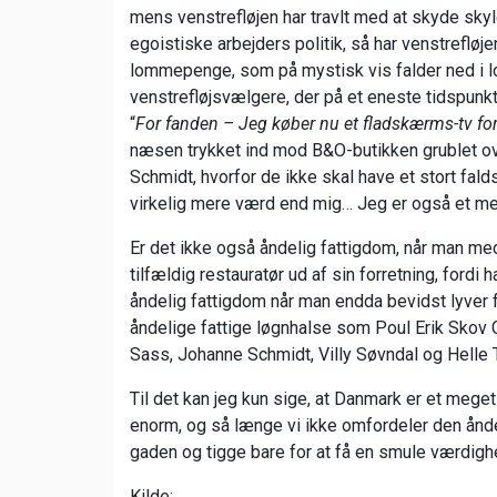
mens venstrefløjen har travlt med at skyde sk
egoistiske arbejders politik, så har venstreflø
lommepenge, som på mystisk vis falder ned i 
venstrefløjsvælgere, der på et eneste tidspunk
“
For fanden – Jeg køber nu et fladskærms-tv for
næsen trykket ind mod B&O-butikken grublet ov
Schmidt, hvorfor de ikke skal have et stort fald
virkelig mere værd end mig… Jeg er også et m
Er det ikke også åndelig fattigdom, når man me
tilfældig restauratør ud af sin forretning, fordi 
åndelig fattigdom når man endda bevidst lyver for
åndelige fattige løgnhalse som Poul Erik Skov 
Sass, Johanne Schmidt, Villy Søvndal og Helle 
Til det kan jeg kun sige, at Danmark er et meget 
enorm, og så længe vi ikke omfordeler den ånde
gaden og tigge bare for at få en smule værdighe
Kilde: