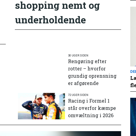
shopping nemt og
underholdende
30 UGER SIDEN
Rengøring efter
rotter – hvorfor
DE
grundig oprensning
Læ
er afgørende
fl
72 UGER SIDEN
e
Racing i Formel 1
står overfor kæmpe
omvæltning i 2026