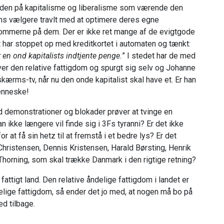
ylden på kapitalisme og liberalisme som værende den
jens vælgere travlt med at optimere deres egne
lommerne på dem. Der er ikke ret mange af de evigtgode
t har stoppet op med kreditkortet i automaten og tænkt:
 en ond kapitalists indtjente penge.
” I stedet har de med
er den relative fattigdom og spurgt sig selv og Johanne
skærms-tv, når nu den onde kapitalist skal have et. Er han
enneske!
d demonstrationer og blokader prøver at tvinge en
han ikke længere vil finde sig i 3Fs tyranni? Er det ikke
 at få sin hetz til at fremstå i et bedre lys? Er det
Christensen, Dennis Kristensen, Harald Børsting, Henrik
Thorning, som skal trække Danmark i den rigtige retning?
fattigt land. Den relative åndelige fattigdom i landet er
lige fattigdom, så ender det jo med, at nogen må bo på
d tilbage.