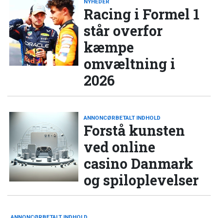
NYHEDER
Racing i Formel 1
står overfor
kæmpe
omvæltning i
2026
ANNONCØRBETALT INDHOLD
Forstå kunsten
ved online
casino Danmark
og spiloplevelser
ANNONCØRBETALT INDHOLD