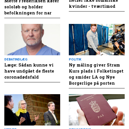
hetzer ikke somaliske
Mette Frederiksen kører
kvinder - tværtimod
sololøb og holder
befolkningen for nar
DEBATINDLÆG
POLITIK
Læge: Sådan kunne vi
Ny måling giver Stram
have undgået de fleste
Kurs plads i Folketinget
coronadødsfald
og smider LA og Nye
Borgerlige på porten