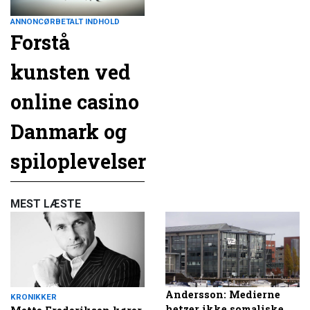
ANNONCØRBETALT INDHOLD
Forstå
kunsten ved
online casino
Danmark og
spiloplevelser
MEST LÆSTE
Andersson: Medierne
KRONIKKER
hetzer ikke somaliske