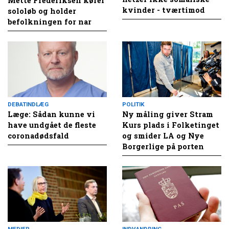
Mette Frederiksen kører
kvinder - tværtimod
sololøb og holder
befolkningen for nar
DEBATINDLÆG
POLITIK
Læge: Sådan kunne vi
Ny måling giver Stram
have undgået de fleste
Kurs plads i Folketinget
coronadødsfald
og smider LA og Nye
Borgerlige på porten
MEDIER
INDVANDRING