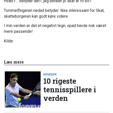
Hvad f.... betyder det?, jeg betaler jo skat af fri bil?.
Tommelfingeren nedad betyder: Ikke interessant for Skat,
skatteborgeren kan godt køre videre.
I min verden er det et negativt tegn, opad havde nok været
mere passende!
Kilde:
Læs mere
NYHEDER
10 rigeste
tennisspillere i
verden