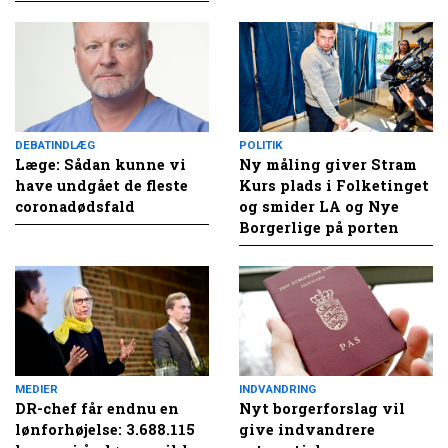
DEBATINDLÆG
POLITIK
Læge: Sådan kunne vi
Ny måling giver Stram
have undgået de fleste
Kurs plads i Folketinget
coronadødsfald
og smider LA og Nye
Borgerlige på porten
MEDIER
INDVANDRING
DR-chef får endnu en
Nyt borgerforslag vil
lønforhøjelse: 3.688.115
give indvandrere