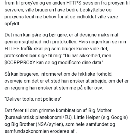
frem til proxy'en og en anden HTTPS session fra proxyen til
serveren, ville brugeren have bedre beskyttelse og
proxyens legitime behov for at se indholdet ville være
opfyldt.
Det man kan gøre og bør gøre, er at designe maksimal
gennemsigtighed ind i protokollen: Hvis nogen kan se min
HTTPS traffik skal jeg som bruger kunne vide det,
protokollen bør sige til mig: "Du har sikkerhed, men
$CORPPROXY kan se og modificere dine data."
Så kan brugeren, informeret om de faktiske forhold,
overveje om det er et sted hun ønsker at arbejde, om det er
en regering han ønsker at stemme på eller osv.
"Deliver tools, not policies"
Det fører til den grimme kombination af Big Mother
(bureaukratisk planøkonomi/EU), Little Helper (e.g. Google)
og Big Brother (NSA/syrien), som hele samfundet og
samfundsøkonomien eroderes af .