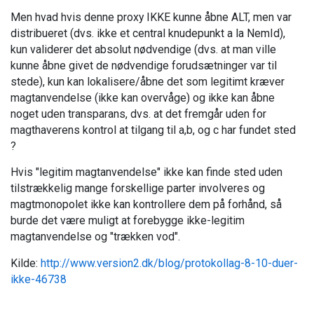
Men hvad hvis denne proxy IKKE kunne åbne ALT, men var
distribueret (dvs. ikke et central knudepunkt a la NemId),
kun validerer det absolut nødvendige (dvs. at man ville
kunne åbne givet de nødvendige forudsætninger var til
stede), kun kan lokalisere/åbne det som legitimt kræver
magtanvendelse (ikke kan overvåge) og ikke kan åbne
noget uden transparans, dvs. at det fremgår uden for
magthaverens kontrol at tilgang til a,b, og c har fundet sted
?
Hvis "legitim magtanvendelse" ikke kan finde sted uden
tilstrækkelig mange forskellige parter involveres og
magtmonopolet ikke kan kontrollere dem på forhånd, så
burde det være muligt at forebygge ikke-legitim
magtanvendelse og "trækken vod".
Kilde:
http://www.version2.dk/blog/protokollag-8-10-duer-
ikke-46738