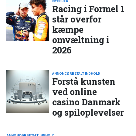
NYHEDER
Racing i Formel 1
står overfor
kæmpe
omvæltning i
2026
ANNONCØRBETALT INDHOLD
Forstå kunsten
ved online
casino Danmark
og spiloplevelser
ANNONCØRBETALT INDHOLD