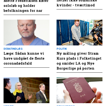
hetzer ikke somaliske
Mette Frederiksen kører
kvinder - tværtimod
sololøb og holder
befolkningen for nar
DEBATINDLÆG
POLITIK
Læge: Sådan kunne vi
Ny måling giver Stram
have undgået de fleste
Kurs plads i Folketinget
coronadødsfald
og smider LA og Nye
Borgerlige på porten