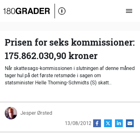
Oversigt
Indland
Udland
Prisen for seks kommissioner:
Debat
175.862.030,90 kroner
Video
Når skattesags-kommissionen i slutningen af denne måned
Podcast
tager hul på det første retsmøde i sagen om
statsminister Helle Thorning-Schmidts (S) skatt...
Jesper Ørsted
13/08/2012