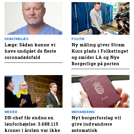
DEBATINDLÆG
POLITIK
Læge: Sådan kunne vi
Ny måling giver Stram
have undgået de fleste
Kurs plads i Folketinget
coronadødsfald
og smider LA og Nye
Borgerlige på porten
MEDIER
INDVANDRING
DR-chef får endnu en
Nyt borgerforslag vil
lønforhøjelse: 3.688.115
give indvandrere
kroner i årsløn var ikke
automatisk