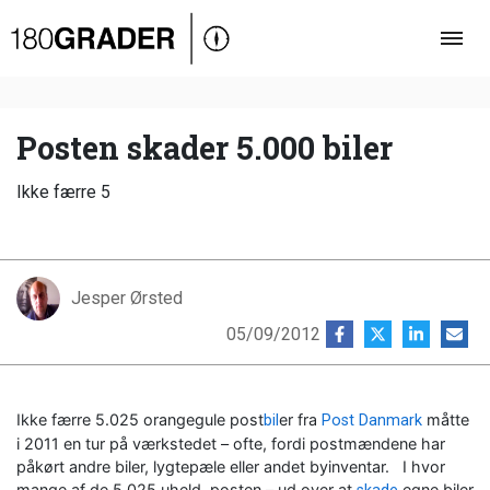
Oversigt
Indland
Udland
Posten skader 5.000 biler
Debat
Ikke færre 5
Video
Podcast
Jesper Ørsted
05/09/2012
Ikke færre 5.025 orangegule post
er fra
måtte
bil
Post Danmark
i 2011 en tur på værkstedet – ofte, fordi postmændene har
påkørt andre biler, lygtepæle eller andet byinventar. I hvor
mange af de 5.025 uheld, posten – ud over at
egne biler