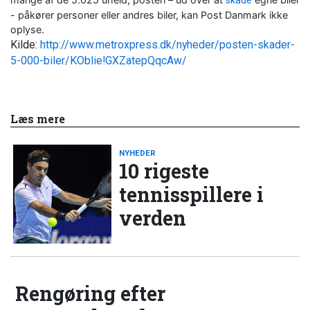
skade
- påkører personer eller andres biler, kan Post Danmark ikke
oplyse.
Kilde:
http://www.metroxpress.dk/nyheder/posten-skader-
5-000-biler/KOblie!GXZatepQqcAw/
Læs mere
NYHEDER
10 rigeste
tennisspillere i
verden
Rengøring efter